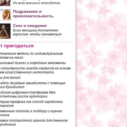
Из всех внешних атрибутов,
которыми обладает женщина,
наибольшее количество мужских
Подражание и
взглядов притягивает ее грудь.
привлекательность.
Если мы внимательно
присмотримся к двум
Секс и свидания
разговаривающим людям, то
Если женщина достаточно
заметим, что они копируют
взрослая, чтобы заниматься
жесты друг друга. Это
сексом, то у нее должно быть
копирование происходит
собственное мнение по поводу
бессознательно.
т пригодиться
того, чего она ожидает от
половой близости с мужчиной.
товление мебели по индивидуальным
ктам на заказ
инговый бизнес и кофейные автоматы
 популярности оналйн-сервисов на основе
ем искусственного интеллекта
ы для детей
найти дешёвые авиабилеты с помощью
иса КупиБилет
ийская цифровая платформа Max
рспективы роста аудитории
траж трафика как способ заработка
тернете
еменные подходы к подбору и оценке
онала
авка плодородного грунта для дачников
ородников