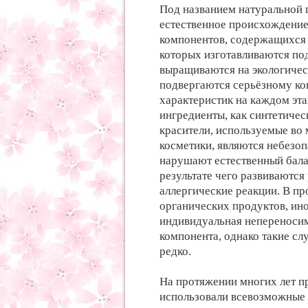
Под названием натуральной 
естественное происхождение
компонентов, содержащихся в
которых изготавливаются по
выращиваются на экологичес
подвергаются серьёзному ко
характеристик на каждом эта
ингредиенты, как синтетичес
красители, используемые во
косметики, являются небезо
нарушают естественный бала
результате чего развиваются
аллергические реакции. В п
органических продуктов, ин
индивидуальная непереноси
компонента, однако такие сл
редко.
На протяжении многих лет п
использовали всевозможные т