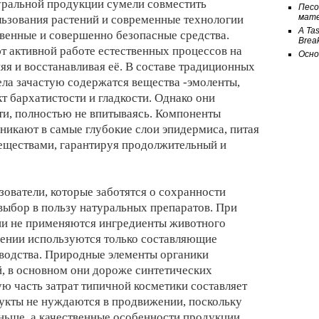
уральной продукции сумели совместить
Песо
мат
ьзования растений и современные технологии
A Tas
твенные и совершенно безопасные средства.
Break
т активной работе естественных процессов на
Осно
яя и восстанавливая её. В составе традиционных
ела зачастую содержатся вещества -эмоленты,
 бархатистости и гладкости. Однако они
ти, полностью не впитываясь. Компоненты
никают в самые глубокие слои эпидермиса, питая
веществами, гарантируя продолжительный и
зователи, которые заботятся о сохранности
ыбор в пользу натуральных препаратов. При
ии не применяются ингредиенты животного
лении используются только составляющие
водства. Природные элементы органики
, в основном они дороже синтетических
ю часть затрат типичной косметики составляет
дукты не нуждаются в продвижении, поскольку
еньше, а качественные особенности продукции