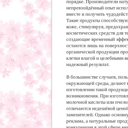
порядке. Производители нат
непревзойдённый опыт испол
вместе и получить чудодейс
Такие продукты способствую
коже, стимулируя, предохран
косметических средств для т
создающие временный эффект
остаются лишь на поверхнос
органической продукции про
клетки влагой и целебными 
надежный результат.
В большинстве случаев, поль
окружающей среды, делают в
изготовлении такой продукц
возникновения. При изготов
молочной кислоты или пчело
отличаются недешёвой ценой
заменителей. Однако основну
реклама, а натуральные про
конкуренция в этой сфере м