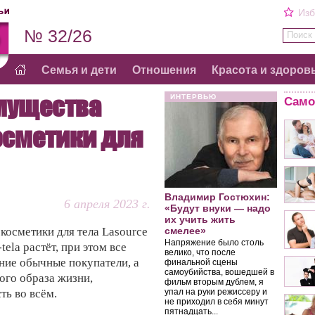
Изб
№ 32/26
Поиск 
Семья и дети
Отношения
Красота и здоров
мущества
ИНТЕРВЬЮ
Само
осметики для
Владимир Гостюхин:
6 апреля 2023 г.
«Будут внуки — надо
их учить жить
косметики для тела Lasource
смелее»
Напряжение было столь
-tela растёт, при этом все
велико, что после
ние обычные покупатели, а
финальной сцены
самоубийства, вошедшей в
ого образа жизни,
фильм вторым дублем, я
ть во всём.
упал на руки режиссеру и
не приходил в себя минут
пятнадцать...