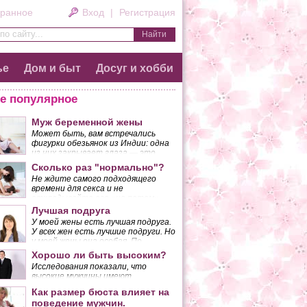
ранное
Вход
|
Регистрация
по сайту...
ье
Дом и быт
Досуг и хобби
е популярное
Муж беременной жены
Может быть, вам встречались
фигурки обезьянок из Индии: одна
из них закрывает глаза — это
означает «не смотрю плохого»;
Сколько раз "нормально"?
другая закрывает уши — «не
Не ждите самого подходящего
слушаю плохого»; еще одна
времени для секса и не
закрывает лапкой рот, что значит
откладывайте его «на потом»,
«не говорю плохого».
если желанный момент так и не
Лучшая подруга
Приблизительно так должна
наступает. Вы должны понять,
вести себя беременная женщина.
У моей жены есть лучшая подруга.
что, поступая таким образом, вы
У всех жен есть лучшие подруги. Но
разрушаете основу своего брака.
у моей жены она особая. По
крайней мере, так думаю я.
Хорошо ли быть высоким?
Исследования показали, что
высокие мужчины имеют
неоспоримые преимущества перед
Как размер бюста влияет на
низкорослыми.
поведение мужчин.