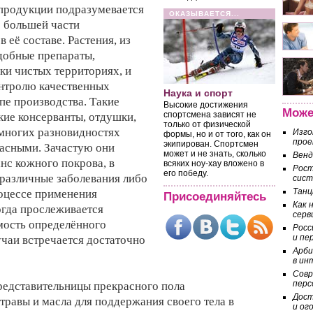
продукции подразумевается
ОКАЗЫВАЕТСЯ...
 большей части
 её составе. Растения, из
добные препараты,
ки чистых территориях, и
нтролю качественных
Наука и спорт
пе производства. Такие
Высокие достижения
Може
спортсмена зависят не
кие консерванты, отдушки,
только от физической
 многих разновидностях
Изго
формы, но и от того, как он
прое
экипирован. Спортсмен
пасными. Зачастую они
может и не знать, сколько
Венд
нс кожного покрова, в
всяких ноу-хау вложено в
Рост
его победу.
 различные заболевания либо
сист
Танц
роцессе применения
Присоединяйтесь
Как 
огда прослеживается
серв
мость определённого
Росс
и пе
учаи встречается достаточно
Арби
в ин
Совр
перс
редставительницы прекрасного пола
Дост
равы и масла для поддержания своего тела в
и ог