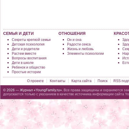
СЕМЬЯ И ДЕТИ
ОТНОШЕНИЯ
КРАСО
Секреты крепкой семьи
Он и она
Здо
Детская психология
Радости секса
Здо
Дети и родители
Жизнь и любовь
Сек
Растем вместе
Элементы психологии
Нар
Вопросы воспитания
Исти
Дети в школе
Ест
Ребенок и общество
Простые истории
О проекте
Контакты
Карта сайта
Поиск
RSS подп
© 2026 — Журнал «YoungFamily.ru».
Все права защищены и охраняются зак
допускается только с указанием в качестве источника информации сайта Yo