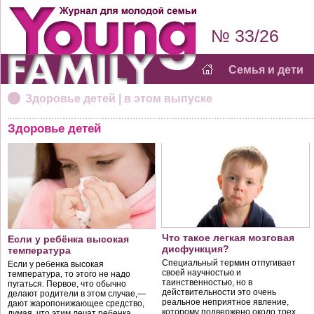
№ 33/26
Семья и дети
Здоровье детей | в этом выпуске
Здоровье детей
Что такое легкая мозговая
Если у ребёнка высокая
дисфункция?
температура
Специальный термин отпугивает
Если у ребенка высокая
своей научностью и
температура, то этого не надо
таинственностью, но в
пугаться. Первое, что обычно
действительности это очень
делают родители в этом случае,—
реальное неприятное явление,
дают жаропонижающее средство,
которому подвержено около трех
думая, что этим лечат ребенка.