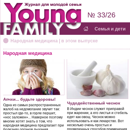
№ 33/26
Семья и дети
Народная медицина | в этом выпуске
Народная медицина
Апчхи... будьте здоровы!
Чудодейственный чеснок
Одна из самых распространенных
В Индии чеснок служит приправой
жалоб на недомогание звучит так:
при жарении, а его листья и стебель
простыл где-то, в горле першит,
едят как овощ. Чеснок можно
«нос заложен»... Наверное поэтому
использовать и как лекарство. Вот
многие хотят знать о том, что
несколько очень простых и
народная медицина предлагает при
проверенных способов применения
болезнях органов дыхания.