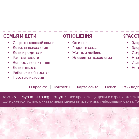
СЕМЬЯ И ДЕТИ
ОТНОШЕНИЯ
КРАСО
Секреты крепкой семьи
Он и она
Здо
Детская психология
Радости секса
Здо
Дети и родители
Жизнь и любовь
Сек
Растем вместе
Элементы психологии
Нар
Вопросы воспитания
Исти
Дети в школе
Ест
Ребенок и общество
Простые истории
О проекте
Контакты
Карта сайта
Поиск
RSS подп
© 2026 — Журнал «YoungFamily.ru».
Все права защищены и охраняются зак
допускается только с указанием в качестве источника информации сайта Yo