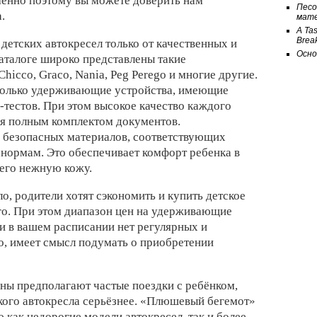
менно поэтому вы можете доверить нам
Песо
.
мат
A Tas
Break
етских автокресел только от качественных и
Осно
аталоге широко представлены такие
Chicco, Graco, Nania, Peg Perego и многие другие.
 только удерживающие устройства, имеющие
-тестов. При этом высокое качество каждого
ся полным комплектом документов.
з безопасных материалов, соответствующих
нормам. Это обеспечивает комфорт ребенка в
 его нежную кожу.
ло, родители хотят сэкономить и купить детское
го. При этом диапазон цен на удерживающие
и в вашем расписании нет регулярных и
о, имеет смысл подумать о приобретении
ны предполагают частые поездки с ребёнком,
ского автокресла серьёзнее. «Плюшевый бегемот»
как недорогие модели автокресел, так и более