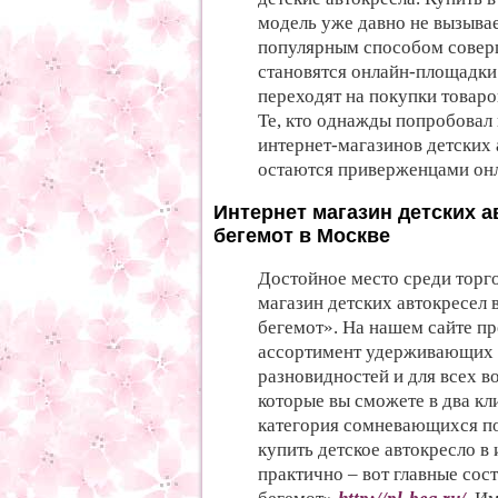
модель уже давно не вызыва
популярным способом совер
становятся онлайн-площадки
переходят на покупки товаров
Те, кто однажды попробовал
интернет-магазинов детских 
остаются приверженцами онл
Интернет магазин детских 
бегемот в Москве
Достойное место среди торг
магазин детских автокресел
бегемот». На нашем сайте п
ассортимент удерживающих 
разновидностей и для всех в
которые вы сможете в два кл
категория сомневающихся по
купить детское автокресло в
практично – вот главные со