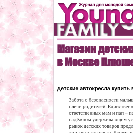
Магазин детски
в Москве Плюш
Детские автокресла купить 
Забота о безопасности малы
плечи родителей. Единствен
ответственных мам и пап – п
надёжном удерживающем ус
рынок детских товаров пред
детские автокресла. Купить