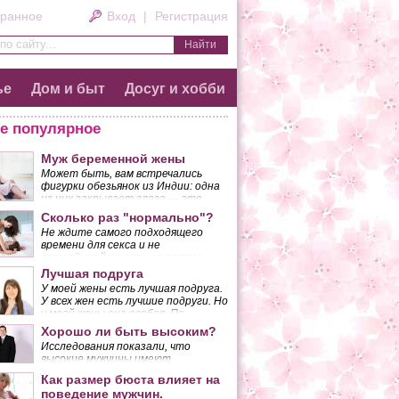
ранное
Вход
|
Регистрация
по сайту...
ье
Дом и быт
Досуг и хобби
е популярное
Муж беременной жены
Может быть, вам встречались
фигурки обезьянок из Индии: одна
из них закрывает глаза — это
означает «не смотрю плохого»;
Сколько раз "нормально"?
другая закрывает уши — «не
Не ждите самого подходящего
слушаю плохого»; еще одна
времени для секса и не
закрывает лапкой рот, что значит
откладывайте его «на потом»,
«не говорю плохого».
если желанный момент так и не
Лучшая подруга
Приблизительно так должна
наступает. Вы должны понять,
вести себя беременная женщина.
У моей жены есть лучшая подруга.
что, поступая таким образом, вы
У всех жен есть лучшие подруги. Но
разрушаете основу своего брака.
у моей жены она особая. По
крайней мере, так думаю я.
Хорошо ли быть высоким?
Исследования показали, что
высокие мужчины имеют
неоспоримые преимущества перед
Как размер бюста влияет на
низкорослыми.
поведение мужчин.