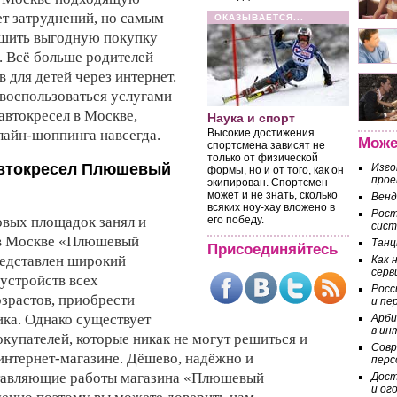
ет затруднений, но самым
ОКАЗЫВАЕТСЯ...
шить выгодную покупку
. Всё больше родителей
 для детей через интернет.
 воспользоваться услугами
автокресел в Москве,
Наука и спорт
айн-шоппинга навсегда.
Высокие достижения
Може
спортсмена зависят не
только от физической
автокресел Плюшевый
Изго
формы, но и от того, как он
прое
экипирован. Спортсмен
может и не знать, сколько
Венд
всяких ноу-хау вложено в
Рост
овых площадок занял и
его победу.
сист
 в Москве «Плюшевый
Танц
Присоединяйтесь
редставлен широкий
Как 
серв
устройств всех
Росс
озрастов, приобрести
и пе
ика. Однако существует
Арби
в ин
купателей, которые никак не могут решиться и
Совр
 интернет-магазине. Дёшево, надёжно и
перс
ставляющие работы магазина «Плюшевый
Дост
и ог