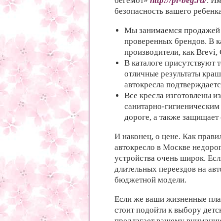
бегемот»
http://pl-beg.ru/
. И
безопасность вашего ребенка
Мы занимаемся продажей д
проверенных брендов. В к
производители, как Brevi, 
В каталоге присутствуют
отличные результаты краш
автокресла подтверждает
Все кресла изготовлены и
санитарно-гигиеническим 
дороге, а также защищает
И наконец, о цене. Как прави
автокресло в Москве недоро
устройства очень широк. Есл
длительных переездов на авт
бюджетной модели.
Если же ваши жизненные пла
стоит подойти к выбору дет
предлагает вашему вниманию 