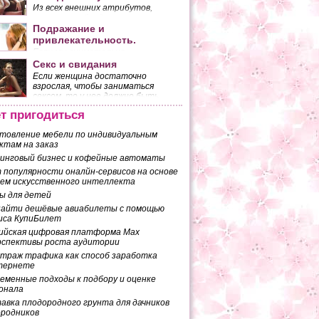
Из всех внешних атрибутов,
которыми обладает женщина,
наибольшее количество мужских
Подражание и
взглядов притягивает ее грудь.
привлекательность.
Если мы внимательно
присмотримся к двум
Секс и свидания
разговаривающим людям, то
Если женщина достаточно
заметим, что они копируют
взрослая, чтобы заниматься
жесты друг друга. Это
сексом, то у нее должно быть
копирование происходит
собственное мнение по поводу
бессознательно.
т пригодиться
того, чего она ожидает от
половой близости с мужчиной.
товление мебели по индивидуальным
ктам на заказ
инговый бизнес и кофейные автоматы
 популярности оналйн-сервисов на основе
ем искусственного интеллекта
ы для детей
найти дешёвые авиабилеты с помощью
иса КупиБилет
ийская цифровая платформа Max
рспективы роста аудитории
траж трафика как способ заработка
тернете
еменные подходы к подбору и оценке
онала
авка плодородного грунта для дачников
ородников