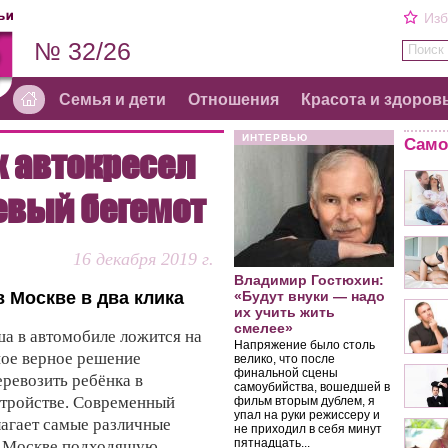
Изб
№ 32/26
Поиск 
Семья и дети
Отношения
Красота и здоров
ИНТЕРВЬЮ
Само
х автокресел
евый бегемот
16 декабря 2019 г.
Владимир Гостюхин:
в Москве в два клика
«Будут внуки — надо
их учить жить
смелее»
ша в автомобиле ложится на
Напряжение было столь
ное верное решение
велико, что после
финальной сцены
еревозить ребёнка в
самоубийства, вошедшей в
тройстве. Современный
фильм вторым дублем, я
упал на руки режиссеру и
лагает самые различные
не приходил в себя минут
пятнадцать...
 в Москве подходящую