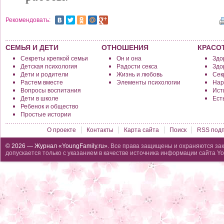
Рекомендовать:
СЕМЬЯ И ДЕТИ
ОТНОШЕНИЯ
КРАСО
Секреты крепкой семьи
Он и она
Здо
Детская психология
Радости секса
Здо
Дети и родители
Жизнь и любовь
Сек
Растем вместе
Элементы психологии
Нар
Вопросы воспитания
Исти
Дети в школе
Ест
Ребенок и общество
Простые истории
О проекте
Контакты
Карта сайта
Поиск
RSS подп
© 2026 — Журнал «YoungFamily.ru».
Все права защищены и охраняются зак
допускается только с указанием в качестве источника информации сайта Yo