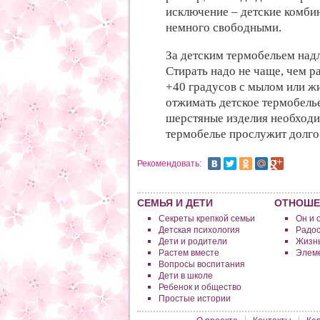
исключение – детские комбин
немного свободными.
За детским термобельем над
Стирать надо не чаще, чем 
+40 градусов с мылом или 
отжимать детское термобелье
шерстяные изделия необходи
термобелье прослужит долго
Рекомендовать:
СЕМЬЯ И ДЕТИ
ОТНОШЕ
Секреты крепкой семьи
Он и 
Детская психология
Радос
Дети и родители
Жизнь
Растем вместе
Элеме
Вопросы воспитания
Дети в школе
Ребенок и общество
Простые истории