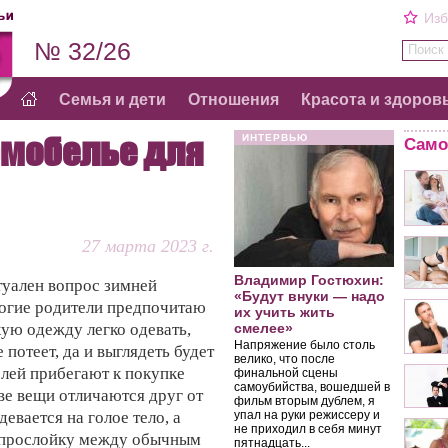
Изб
№ 32/26
Поиск 
Семья и дети
Отношения
Красота и здоров
рмобелье для
ИНТЕРВЬЮ
Само
27 марта 2023 г.
Владимир Гостюхин:
туален вопрос зимней
«Будут внуки — надо
огие родители предпочитаю
их учить жить
кую одежду легко одевать,
смелее»
Напряжение было столь
 потеет, да и выглядеть будет
велико, что после
елей прибегают к покупке
финальной сцены
самоубийства, вошедшей в
ве вещи отличаются друг от
фильм вторым дублем, я
девается на голое тело, а
упал на руки режиссеру и
не приходил в себя минут
й прослойку между обычным
пятнадцать...