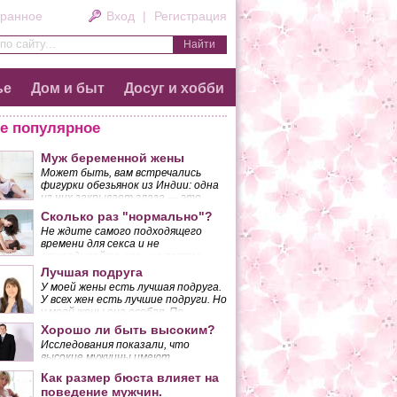
ранное
Вход
|
Регистрация
по сайту...
ье
Дом и быт
Досуг и хобби
е популярное
Муж беременной жены
Может быть, вам встречались
фигурки обезьянок из Индии: одна
из них закрывает глаза — это
означает «не смотрю плохого»;
Сколько раз "нормально"?
другая закрывает уши — «не
Не ждите самого подходящего
слушаю плохого»; еще одна
времени для секса и не
закрывает лапкой рот, что значит
откладывайте его «на потом»,
«не говорю плохого».
если желанный момент так и не
Лучшая подруга
Приблизительно так должна
наступает. Вы должны понять,
вести себя беременная женщина.
У моей жены есть лучшая подруга.
что, поступая таким образом, вы
У всех жен есть лучшие подруги. Но
разрушаете основу своего брака.
у моей жены она особая. По
крайней мере, так думаю я.
Хорошо ли быть высоким?
Исследования показали, что
высокие мужчины имеют
неоспоримые преимущества перед
Как размер бюста влияет на
низкорослыми.
поведение мужчин.