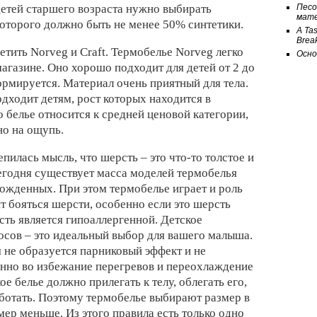
детей старшего возраста нужно выбирать
Песо
мат
которого должно быть не менее 50% синтетики.
A Tas
Break
етить Norveg и Craft. Термобелье Norveg легко
Осно
магазине. Оно хорошо подходит для детей от 2 до
формируется. Материал очень приятный для тела.
дходит детям, рост которых находится в
о белье относится к средней ценовой категории,
но на ощупь.
пилась мысль, что шерсть – это что-то толстое и
егодня существует масса моделей термобелья
ожденных. При этом термобелье играет и роль
т бояться шерсти, особенно если это шерсть
сть является гипоаллергенной. Детское
осов – это идеальный выбор для вашего малыша.
 не образуется парниковый эффект и не
енно во избежание перегревов и переохлаждение
ое белье должно прилегать к телу, облегать его,
аботать. Поэтому термобелье выбирают размер в
мер меньше. Из этого правила есть только одно