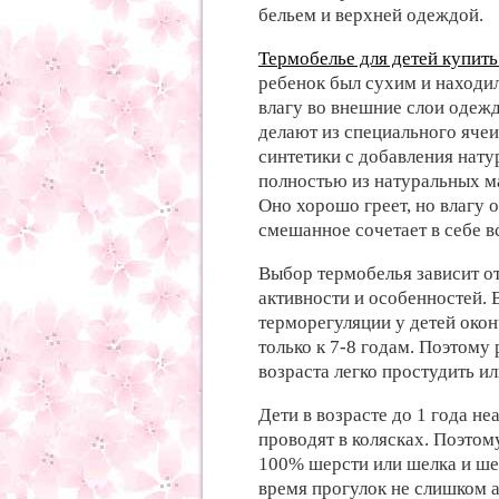
бельем и верхней одеждой.
Термобелье для детей купит
ребенок был сухим и находил
влагу во внешние слои одеж
делают из специального ячеи
синтетики с добавления нат
полностью из натуральных ма
Оно хорошо греет, но влагу о
смешанное сочетает в себе вс
Выбор термобелья зависит от
активности и особенностей. 
терморегуляции у детей око
только к 7-8 годам. Поэтому
возраста легко простудить ил
Дети в возрасте до 1 года не
проводят в колясках. Поэтом
100% шерсти или шелка и шер
время прогулок не слишком 