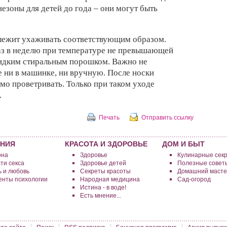
езоны для детей до года – они могут быть
лежит ухаживать соответствующим образом.
раз в неделю при температуре не превышающей
жидким стиральным порошком. Важно не
 ни в машинке, ни вручную. После носки
мо проветривать. Только при таком уходе
.
Печать
Отправить ссылку
НИЯ
КРАСОТА И ЗДОРОВЬЕ
ДОМ И БЫТ
она
Здоровье
Кулинарные сек
ти секса
Здоровье детей
Полезные совет
 и любовь
Секреты красоты
Домашний масте
нты психологии
Народная медицина
Сад-огород
Истина - в воде!
Есть мнение...