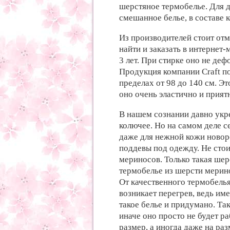
шерстяное термобелье. Для 
смешанное белье, в составе 
Из производителей стоит отм
найти и заказать в интернет-
3 лет. При стирке оно не де
Продукция компании Craft по
пределах от 98 до 140 см. Эт
оно очень эластично и прият
В нашем сознании давно укре
колючее. Но на самом деле с
даже для нежной кожи новор
поддевы под одежду. Не стои
мериносов. Только такая шер
термобелье из шерсти мерин
От качественного термобелья
возникает перегрев, ведь им
такое белье и придумано. Так
иначе оно просто не будет р
размер, а иногда даже на раз