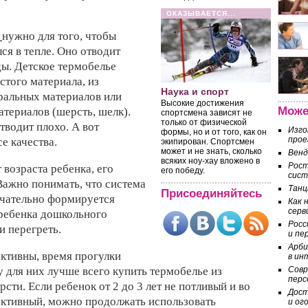
ОКАЗЫВАЕТСЯ...
ь
нужно для того, чтобы
ся в тепле. Оно отводит
ды. Детское термобелье
стого материала, из
Наука и спорт
уральных материалов или
Высокие достижения
Може
териалов (шерсть, шелк).
спортсмена зависят не
только от физической
тводит плохо. А вот
Изго
формы, но и от того, как он
прое
е качества.
экипирован. Спортсмен
может и не знать, сколько
Венд
всяких ноу-хау вложено в
Рост
 возраста ребенка, его
его победу.
сист
Важно понимать, что система
Танц
Присоединяйтесь
нчательно формируется
Как 
серв
 ребенка дошкольного
Росс
и перегреть.
и пе
Арби
активны, время прогулки
в ин
у для них лучше всего купить термобелье из
Совр
перс
сти. Если ребенок от 2 до 3 лет не потливый и во
Дост
активный, можно продолжать использовать
и ог