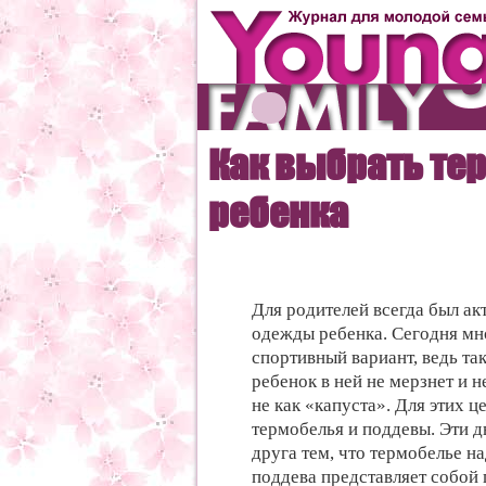
Как выбрать те
ребенка
Для родителей всегда был ак
одежды ребенка. Сегодня мн
спортивный вариант, ведь та
ребенок в ней не мерзнет и не
не как «капуста». Для этих ц
термобелья и поддевы. Эти д
друга тем, что термобелье на
поддева представляет собо