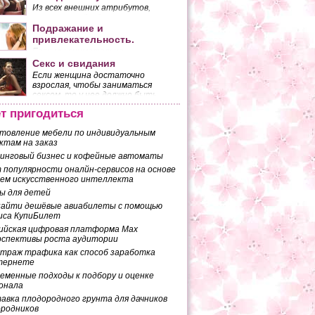
Из всех внешних атрибутов,
которыми обладает женщина,
наибольшее количество мужских
Подражание и
взглядов притягивает ее грудь.
привлекательность.
Если мы внимательно
присмотримся к двум
Секс и свидания
разговаривающим людям, то
Если женщина достаточно
заметим, что они копируют
взрослая, чтобы заниматься
жесты друг друга. Это
сексом, то у нее должно быть
копирование происходит
собственное мнение по поводу
бессознательно.
т пригодиться
того, чего она ожидает от
половой близости с мужчиной.
товление мебели по индивидуальным
ктам на заказ
инговый бизнес и кофейные автоматы
 популярности оналйн-сервисов на основе
ем искусственного интеллекта
ы для детей
найти дешёвые авиабилеты с помощью
иса КупиБилет
ийская цифровая платформа Max
рспективы роста аудитории
траж трафика как способ заработка
тернете
еменные подходы к подбору и оценке
онала
авка плодородного грунта для дачников
ородников