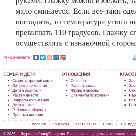
руками. Глажку можно избежать, т
мало сминается. Если все-таки од
погладить, то температура утюга н
превышать 110 градусов. Глажку с
осуществлять с изнаночной сторон
Рекомендовать:
СЕМЬЯ И ДЕТИ
ОТНОШЕНИЯ
КРАСО
Секреты крепкой семьи
Он и она
Здо
Детская психология
Радости секса
Здо
Дети и родители
Жизнь и любовь
Сек
Растем вместе
Элементы психологии
Нар
Вопросы воспитания
Исти
Дети в школе
Ест
Ребенок и общество
Простые истории
О проекте
Контакты
Карта сайта
Поиск
RSS подп
© 2026 — Журнал «YoungFamily.ru».
Все права защищены и охраняются зак