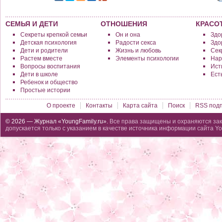
СЕМЬЯ И ДЕТИ
ОТНОШЕНИЯ
КРАСО
Секреты крепкой семьи
Он и она
Здо
Детская психология
Радости секса
Здо
Дети и родители
Жизнь и любовь
Сек
Растем вместе
Элементы психологии
Нар
Вопросы воспитания
Исти
Дети в школе
Ест
Ребенок и общество
Простые истории
О проекте
Контакты
Карта сайта
Поиск
RSS подп
© 2026 — Журнал «YoungFamily.ru».
Все права защищены и охраняются зак
допускается только с указанием в качестве источника информации сайта Yo