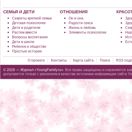
СЕМЬЯ И ДЕТИ
ОТНОШЕНИЯ
КРАСО
Секреты крепкой семьи
Он и она
Здо
Детская психология
Радости секса
Здо
Дети и родители
Жизнь и любовь
Сек
Растем вместе
Элементы психологии
Нар
Вопросы воспитания
Исти
Дети в школе
Ест
Ребенок и общество
Простые истории
О проекте
Контакты
Карта сайта
Поиск
RSS подп
© 2026 — Журнал «YoungFamily.ru».
Все права защищены и охраняются зак
допускается только с указанием в качестве источника информации сайта Yo