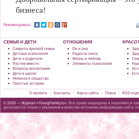
бизнеса!
Рекомендовать:
СЕМЬЯ И ДЕТИ
ОТНОШЕНИЯ
КРАСО
Секреты крепкой семьи
Он и она
Здо
Детская психология
Радости секса
Здо
Дети и родители
Жизнь и любовь
Сек
Растем вместе
Элементы психологии
Нар
Вопросы воспитания
Исти
Дети в школе
Ест
Ребенок и общество
Простые истории
О проекте
Контакты
Карта сайта
Поиск
RSS подп
© 2026 — Журнал «YoungFamily.ru».
Все права защищены и охраняются зак
допускается только с указанием в качестве источника информации сайта Yo