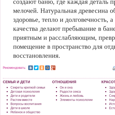
создают баню, где каждая деталь 
мелочей. Натуральная древесина о
здоровье, тепло и долговечность, а
качества делают пребывание в бан
приятным и расслабляющим, прев
помещение в пространство для отд
восстановления.
Рекомендовать:
СЕМЬЯ И ДЕТИ
ОТНОШЕНИЯ
КРАСО
Секреты крепкой семьи
Он и она
Здо
Детская психология
Радости секса
Здо
Дети и родители
Жизнь и любовь
Сек
Растем вместе
Элементы психологии
Нар
Вопросы воспитания
Исти
Дети в школе
Ест
Ребенок и общество