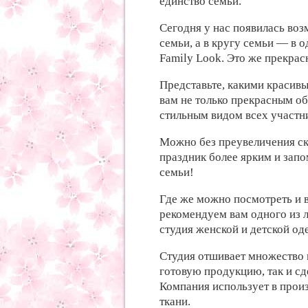
единство семьи.
Сегодня у нас появилась воз
семьи, а в кругу семьи — в о
Family Look. Это же прекрас
Представьте, какими красив
вам не только прекрасным о
стильным видом всех участн
Можно без преувеличения с
праздник более ярким и зап
семьи!
Где же можно посмотреть и 
рекомендуем вам одного из 
студия женской и детской о
Студия отшивает множество 
готовую продукцию, так и сд
Компания использует в прои
ткани.