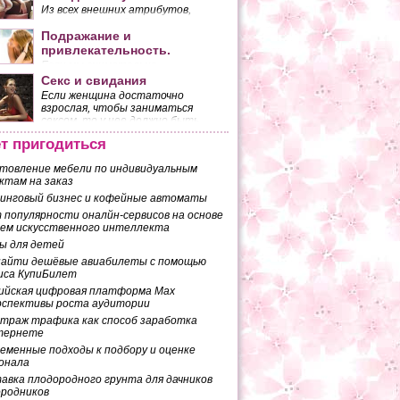
Из всех внешних атрибутов,
которыми обладает женщина,
наибольшее количество мужских
Подражание и
взглядов притягивает ее грудь.
привлекательность.
Если мы внимательно
присмотримся к двум
Секс и свидания
разговаривающим людям, то
Если женщина достаточно
заметим, что они копируют
взрослая, чтобы заниматься
жесты друг друга. Это
сексом, то у нее должно быть
копирование происходит
собственное мнение по поводу
бессознательно.
т пригодиться
того, чего она ожидает от
половой близости с мужчиной.
товление мебели по индивидуальным
ктам на заказ
инговый бизнес и кофейные автоматы
 популярности оналйн-сервисов на основе
ем искусственного интеллекта
ы для детей
найти дешёвые авиабилеты с помощью
иса КупиБилет
ийская цифровая платформа Max
рспективы роста аудитории
траж трафика как способ заработка
тернете
еменные подходы к подбору и оценке
онала
авка плодородного грунта для дачников
ородников