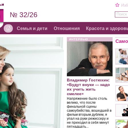
Изб
№ 32/26
Поиск 
Семья и дети
Отношения
Красота и здоров
ИНТЕРВЬЮ
Само
Владимир Гостюхин:
«Будут внуки — надо
их учить жить
смелее»
Напряжение было столь
велико, что после
финальной сцены
самоубийства, вошедшей в
фильм вторым дублем, я
упал на руки режиссеру и
не приходил в себя минут
пятнадцать...