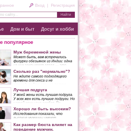
ранное
Вход
|
Регистрация
по сайту...
ье
Дом и быт
Досуг и хобби
е популярное
Муж беременной жены
Может быть, вам встречались
фигурки обезьянок из Индии: одна
из них закрывает глаза — это
означает «не смотрю плохого»;
Сколько раз "нормально"?
другая закрывает уши — «не
Не ждите самого подходящего
слушаю плохого»; еще одна
времени для секса и не
закрывает лапкой рот, что значит
откладывайте его «на потом»,
«не говорю плохого».
если желанный момент так и не
Лучшая подруга
Приблизительно так должна
наступает. Вы должны понять,
вести себя беременная женщина.
У моей жены есть лучшая подруга.
что, поступая таким образом, вы
У всех жен есть лучшие подруги. Но
разрушаете основу своего брака.
у моей жены она особая. По
крайней мере, так думаю я.
Хорошо ли быть высоким?
Исследования показали, что
высокие мужчины имеют
неоспоримые преимущества перед
Как размер бюста влияет на
низкорослыми.
поведение мужчин.