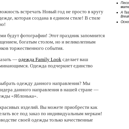
Песо
мат
можность встречать Новый год не просто в кругу
A Tas
Break
дежде, которая создана в едином стиле! В стиле
Осно
но!
ыми будут фотографии! Этот праздник запомнится
бщением, богатым столом, но и великолепным
иков торжественного события.
казать —
одежда Family Look
сделает ваш
оминающимся. Одежда подчеркнет единство
выбрать одежду данного направления? Мы
лидера данного направления в нашей стране —
дежды «Яблонька».
красивых изделий. Вы можете приобрести как
елать все под заказ по индивидуальным меркам!
зводстве своей одежды только качественные