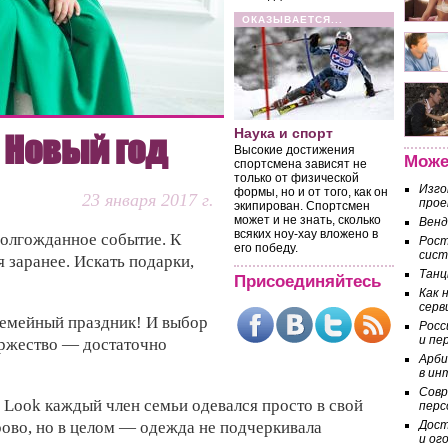
ОКАЗЫВАЕТСЯ...
Наука и спорт
 Новый год
Высокие достижения
Може
спортсмена зависят не
только от физической
Изго
формы, но и от того, как он
23 января 2017 г.
прое
экипирован. Спортсмен
может и не знать, сколько
Венд
всяких ноу-хау вложено в
долгожданное событие. К
Рост
его победу.
сист
 заранее. Искать подарки,
Танц
Присоединяйтесь
Как 
серв
семейный праздник! И выбор
Росс
и пе
оржество — достаточно
Арби
в ин
Совр
 Look каждый член семьи одевался просто в свой
перс
рово, но в целом — одежда не подчеркивала
Дост
и ог