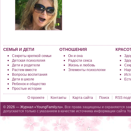
СЕМЬЯ И ДЕТИ
ОТНОШЕНИЯ
КРАСО
Секреты крепкой семьи
Он и она
Здо
Детская психология
Радости секса
Здо
Дети и родители
Жизнь и любовь
Сек
Растем вместе
Элементы психологии
Нар
Вопросы воспитания
Исти
Дети в школе
Ест
Ребенок и общество
Простые истории
О проекте
Контакты
Карта сайта
Поиск
RSS подп
© 2026 — Журнал «YoungFamily.ru».
Все права защищены и охраняются зак
допускается только с указанием в качестве источника информации сайта Yo