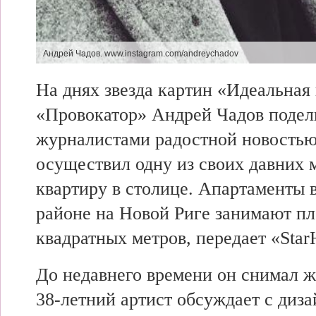
Андрей Чадов.
www.instagram.com/andreychadov
На днях звезда
картин «Идеальная 
«Провокатор»
Андрей Чадов подел
журналистами радостной новость
осуществил одну из своих давних м
квартиру в столице. Апартаменты 
районе на
Новой Риге
занимают пл
квадратных метров,
передает «StarH
До
недавнего времени он снимал 
38-летний артист обсуждает с
диза