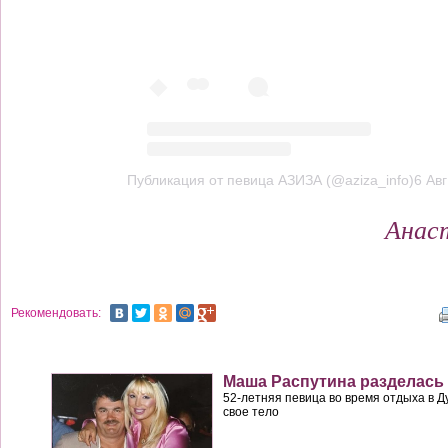
Публикация от
певица АЗИЗА (@aziza_info)6
Авг
Анас
Рекомендовать:
Маша Распутина разделась
52-летняя певица во время отдыха в 
свое тело