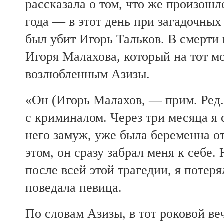
рассказала о том,
что же произошло
года — в
этот день при загадочных
был убит Игорь Тальков. В
смерти 
Игоря Малахова,
который на тот м
возлюбленным Азизы.
«Он (Игорь Малахов, — прим. Ред.
с криминалом. Через три
месяца я 
него замуж,
уже была
беременна от
этом, он
сразу забрал
меня к себе. 
после всей
этой трагедии, я потер
поведала певица.
По
словам Азизы, в
тот роковой
ве