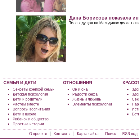
Дана Борисова показала и
Телеведущая на Мальдивах делает сни
СЕМЬЯ И ДЕТИ
ОТНОШЕНИЯ
КРАСО
Секреты крепкой семьи
Он и она
Здо
Детская психология
Радости секса
Здо
Дети и родители
Жизнь и любовь
Сек
Растем вместе
Элементы психологии
Нар
Вопросы воспитания
Исти
Дети в школе
Ест
Ребенок и общество
Простые истории
О проекте
Контакты
Карта сайта
Поиск
RSS подп