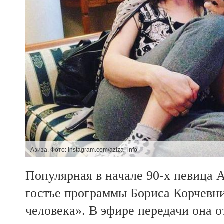
Азиза.
Фото: Instagram.com/aziza_info
Популярная в
начале 90-х певица А
гостье
программы Бориса
Корчевни
человека». В эфире передачи она 