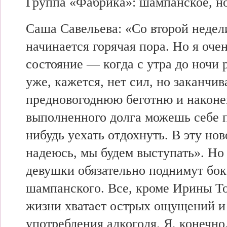
Группа «Фабрика»: шампанское, но
Саша Савельева: «Со второй недел
начинается
горячая пора. Но я
оче
состояние —
когда с
утра до ночи 
уже, кажется, нет сил, но
заканчив
предновогоднюю беготню и наконе
выполненного
долга можешь себе п
нибудь уехать отдохнуть. В
эту нов
надеюсь, мы
будем выступать». Но
девушки
обязательно поднимут бок
шампанского. Все, кроме Ирины Т
жизни хватает острых ощущений 
употребления алкоголя. Я, конечно