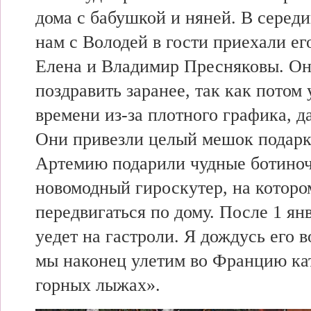
дома с
бабушкой и няней. В
середи
нам с Володей в гости приехали
ег
Елена и
Владимир Пресняковы.
Он
поздравить заранее,
так как
потом
времени из-за плотного графика, да
Они привезли целый мешок подарк
Артемию подарили чудные ботино
новомодный гироскутер, на
которо
передвигаться по дому. После 1 ян
уедет на гастроли. Я дождусь его 
мы
наконец улетим во
Францию кат
горных лыжах».