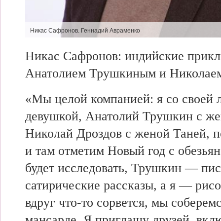
Никас Сафронов. Геннадий Авраменко
Никас Сафронов:
индийские прикл
Анатолием Трушкиным и Николае
«Мы целой компанией: я со
своей
девушкой, Анатолий Трушкин с
же
Николай Дроздов с
женой Таней, 
и там отметим
Новый год с обезья
будет исследовать,
Трушкин — пис
сатирические рассказы, а я — рис
вдруг что-то сорвется, мы
соберем
мансарде. Я приглашу друзей, вкл