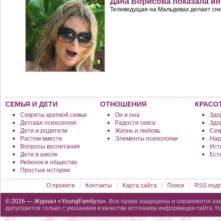
Дана Борисова показала и
Телеведущая на Мальдивах делает сни
СЕМЬЯ И ДЕТИ
ОТНОШЕНИЯ
КРАСО
Секреты крепкой семьи
Он и она
Здо
Детская психология
Радости секса
Здо
Дети и родители
Жизнь и любовь
Сек
Растем вместе
Элементы психологии
Нар
Вопросы воспитания
Исти
Дети в школе
Ест
Ребенок и общество
Простые истории
О проекте
Контакты
Карта сайта
Поиск
RSS подп
© 2026 — Журнал «YoungFamily.ru».
Все права защищены и охраняются зак
допускается только с указанием в качестве источника информации сайта Yo