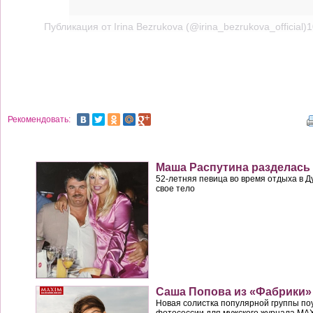
Публикация от Irina Bezrukova (@irina_bezrukova_official
Рекомендовать:
Маша Распутина разделась
52-летняя певица во время отдыха в 
свое тело
Саша Попова из «Фабрики»
Новая солистка популярной группы по
фотосессии для мужского журнала MA