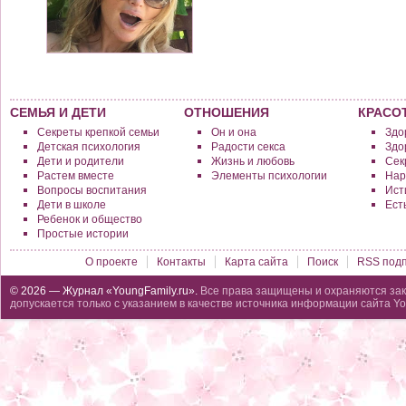
СЕМЬЯ И ДЕТИ
ОТНОШЕНИЯ
КРАСО
Секреты крепкой семьи
Он и она
Здо
Детская психология
Радости секса
Здо
Дети и родители
Жизнь и любовь
Сек
Растем вместе
Элементы психологии
Нар
Вопросы воспитания
Исти
Дети в школе
Ест
Ребенок и общество
Простые истории
О проекте
Контакты
Карта сайта
Поиск
RSS подп
© 2026 — Журнал «YoungFamily.ru».
Все права защищены и охраняются зак
допускается только с указанием в качестве источника информации сайта Yo