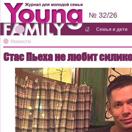
№ 32/26
Семья и дети
Новости
Стас Пьеха не любит силик