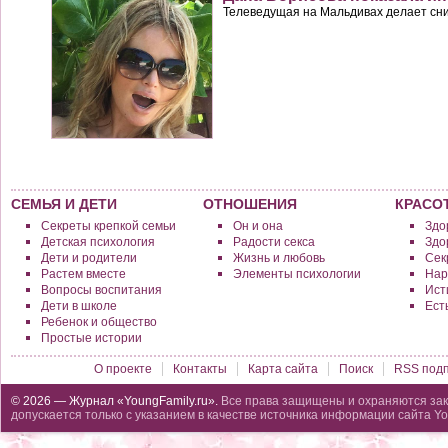
Телеведущая на Мальдивах делает сни
СЕМЬЯ И ДЕТИ
ОТНОШЕНИЯ
КРАСО
Секреты крепкой семьи
Он и она
Здо
Детская психология
Радости секса
Здо
Дети и родители
Жизнь и любовь
Сек
Растем вместе
Элементы психологии
Нар
Вопросы воспитания
Исти
Дети в школе
Ест
Ребенок и общество
Простые истории
О проекте
Контакты
Карта сайта
Поиск
RSS подп
© 2026 — Журнал «YoungFamily.ru».
Все права защищены и охраняются зак
допускается только с указанием в качестве источника информации сайта Yo