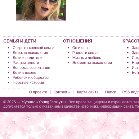
СЕМЬЯ И ДЕТИ
ОТНОШЕНИЯ
КРАСО
Секреты крепкой семьи
Он и она
Здо
Детская психология
Радости секса
Здо
Дети и родители
Жизнь и любовь
Сек
Растем вместе
Элементы психологии
Нар
Вопросы воспитания
Исти
Дети в школе
Ест
Ребенок и общество
Простые истории
О проекте
Контакты
Карта сайта
Поиск
RSS подп
© 2026 — Журнал «YoungFamily.ru».
Все права защищены и охраняются зак
допускается только с указанием в качестве источника информации сайта Yo