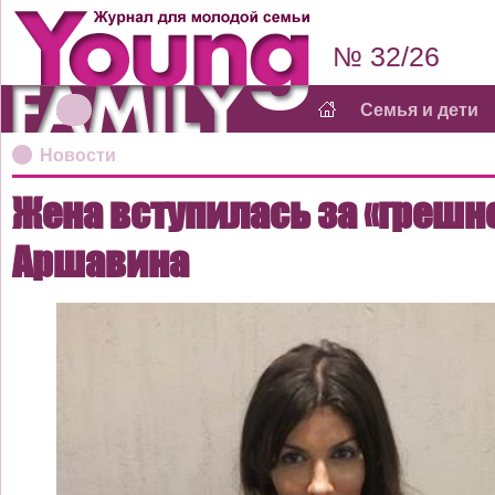
№ 32/26
Семья и дети
Новости
Жена вступилась за «грешн
Аршавина