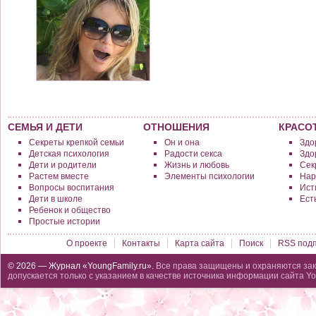
СЕМЬЯ И ДЕТИ
ОТНОШЕНИЯ
КРАСО
Секреты крепкой семьи
Он и она
Здо
Детская психология
Радости секса
Здо
Дети и родители
Жизнь и любовь
Сек
Растем вместе
Элементы психологии
Нар
Вопросы воспитания
Исти
Дети в школе
Ест
Ребенок и общество
Простые истории
О проекте
Контакты
Карта сайта
Поиск
RSS подп
© 2026 — Журнал «YoungFamily.ru».
Все права защищены и охраняются зак
допускается только с указанием в качестве источника информации сайта Yo