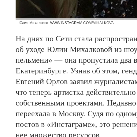
Юлия Михалкова.
WWW.INSTAGRAM.COM/MIHALKOVA
На
днях по
Сети стала распростран
об
уходе Юлии
Михалковой из
шоу
пельмени» —
она пропустила два 
Екатеринбурге. Узнав об этом, ген
Евгений Орлов заявил журналист
что теперь артистка действительн
собственными проектами. Недавно
переехала в Москву. Судя по
одном
постов в «Инстаграме»,
это решен
нее множество ресурсов.