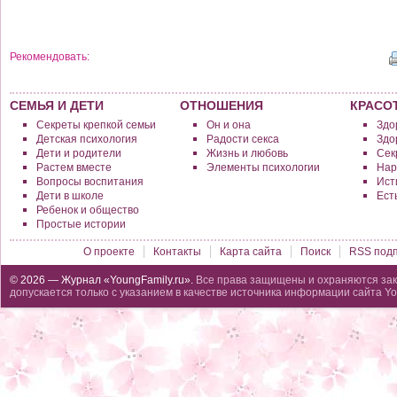
Рекомендовать:
СЕМЬЯ И ДЕТИ
ОТНОШЕНИЯ
КРАСО
Секреты крепкой семьи
Он и она
Здо
Детская психология
Радости секса
Здо
Дети и родители
Жизнь и любовь
Сек
Растем вместе
Элементы психологии
Нар
Вопросы воспитания
Исти
Дети в школе
Ест
Ребенок и общество
Простые истории
О проекте
Контакты
Карта сайта
Поиск
RSS подп
© 2026 — Журнал «YoungFamily.ru».
Все права защищены и охраняются зак
допускается только с указанием в качестве источника информации сайта Yo