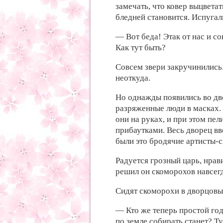
замечать,
что ковер
выцветат
бледней становится. Испугал
— Вот беда! Этак от
нас и
со
Как
тут быть?
Совсем
звери закручинились
неоткуда.
Но
однажды появились во
дв
разряженные
люди в масках.
они на руках, и
при этом пел
прибаутками. Весь
дворец в
были это
бродячие артисты-
Радуется
грозный царь,
нрав
решил он
скоморохов навсег
Сидят
скоморохи в
дворцовы
— Кто же
теперь простой
год
по
земле собирать станет? Ту