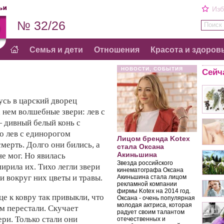
Изб
№ 32/26
Поиск 
Семья и дети
Отношения
Красота и здоров
НОВОСТИ, СОБЫТИЯ
Сейч
усь в
царский дворец
а
нем волшебные звери:
лев с
—
дивный белый
конь с
то
лев с
единорогом
Лицом бренда Kotex
 смерть. Долго
они бились, а
стала Оксана
Акиньшина
не мог. Но
явилась
Звезда российского
ирила их. Тихо
легли звери
кинематографа Оксана
ли вокруг
них цветы и травы.
Акиньшина стала лицом
рекламной компании
фирмы Kotex на 2014 год.
це к
ковру так привыкли,
что
Оксана - очень популярная
молодая актриса, которая
м перестали. Скучает
радует своим талантом
ери. Только
стали они
отечественных и