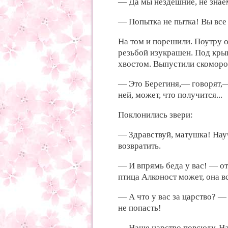
— Да мы нездешние, не
знае
— Попытка не пытка! Вы
все
На
том и порешили. Поутру
резьбой изукрашен. Под
кры
хвостом. Выпустили
скоморо
— Это Берегиня,— говорят
ней, может,
что получится...
Поклонились звери:
— Здравствуй, матушка! Нау
возвратить.
— И
впрямь беда у вас! —
о
птица Алконост может,
она 
— А
что у
вас за царство? 
не попасть!
— Наше
царство повсюду. Н