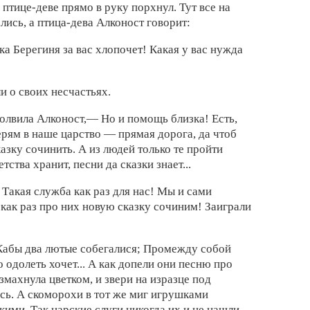
 птице-деве
прямо в
руку порхнул. Тут
все на
лись, а птица-дева Алконост говорит:
ка Берегиня за
вас хлопочет! Какая у
вас нужда
ли о
своих несчастьях.
олвила Алконост,— Но и
помощь близка! Есть,
ерям в
наше царство —
прямая дорога, да
чтоб
казку сочинить. А из
людей только те
пройти
етства хранит,
песни да
сказки знает...
 Такая
служба как
раз для нас! Мы и
сами
,
как раз
про них
новую сказку сочиним! Заиграли
 Кабы
два лютые собегалися; Промежду
собой
 одолеть хочет... А
как допели
они песню
про
змахнула цветком, и
звери на
изразце под
сь. А
скоморохи в
тот же
миг игрушками
кими. Так
царские слуги
никогда их и не нашли.