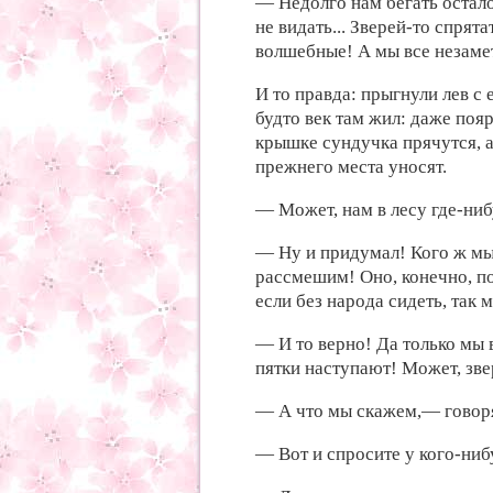
— Недолго
нам бегать остал
не видать... Зверей-то
спрята
волшебные! А мы
все незаме
И то правда:
прыгнули лев с
будто век
там жил:
даже поя
крышке сундучка прячутся, 
прежнего места уносят.
— Может,
нам в
лесу где-ни
— Ну и придумал! Кого ж м
рассмешим! Оно, конечно, п
если без
народа сидеть,
так 
— И то верно! Да
только мы
пятки наступают! Может,
зве
— А
что мы скажем,—
говор
— Вот и
спросите у кого-нибу