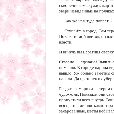
скворечником служит, жар-п
звери невиданные на
прялках
— Как же
нам туда попасть?
— Ступайте в город. Там
тер
Покажете
мой цветок, он
вас
власти.
И
кинула им Берегиня
сверх
Сказано — сделано! Вышли
помчали. В
городе народа в
вышло. Уж
больно заметны 
напали. Да
цветочек их убере
Глядят
скоморохи —
терем 
чудо-конь. Показали
они сво
пропустили всех внутрь. Во
вся цветными плитками-изра
зачарованные,
цветы небывал