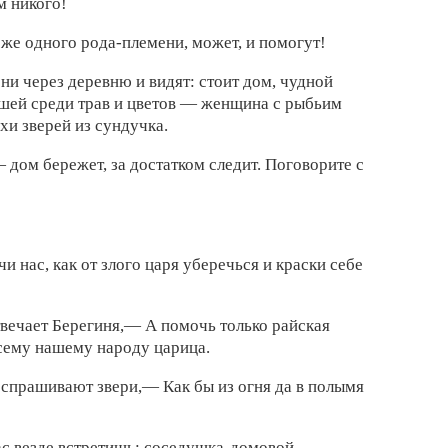
м никого!
 же
одного рода-племени, может, и помогут!
они через
деревню и видят:
стоит дом,
чудной
шей среди
трав и
цветов —
женщина с
рыбьим
хи зверей из сундучка.
,—
дом бережет, за
достатком следит. Поговорите с
чи нас,
как от
злого царя
уберечься и
краски себе
твечает Берегиня,— А
помочь только
райская
всему
нашему народу царица.
—
спрашивают звери,— Как бы из
огня да в
полымя
ас
везде встретишь: соседушка-домовой