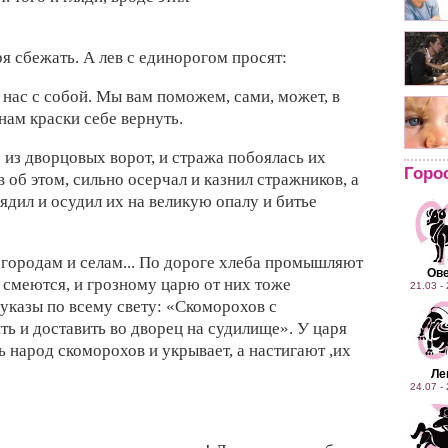
ря сбежать. А
лев с
единорогом просят:
 нас с собой. Мы
вам поможем, сами, может, в
 нам
краски себе вернуть.
е из
дворцовых ворот, и
стража побоялась их
Горо
в об этом,
сильно осерчал и
казнил стражников, а
ядил и
осудил их на
великую опалу и
битье
о
городам и селам... По
дороге хлеба
промышляют
Ов
 смеются, и
грозному царю от
них тоже
21.03 -
 указы по
всему свету: «Скоморохов с
ить и
доставить во
дворец на судилище». У
царя
ь народ
скоморохов и укрывает, а
настигают ,иx
Ле
24.07 -