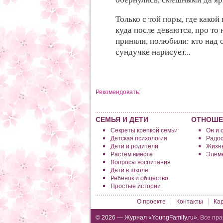
Только с
той поры,
где какой
куда после деваются,
про то
приняли, полюбили:
кто над
сундучке нарисует...
Рекомендовать:
СЕМЬЯ И ДЕТИ
ОТНОШЕ
Секреты крепкой семьи
Он и 
Детская психология
Радос
Дети и родители
Жизнь
Растем вместе
Элеме
Вопросы воспитания
Дети в школе
Ребенок и общество
Простые истории
О проекте
Контакты
Ка
© 2026 — Журнал «YoungFamily.ru».
Все пра