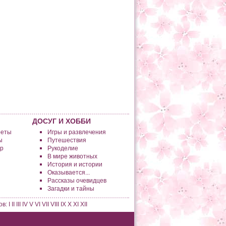
ДОСУГ И ХОББИ
реты
Игры и развлечения
ы
Путешествия
р
Рукоделие
В мире животных
История и истории
Оказывается...
Рассказы очевидцев
Загадки и тайны
ов:
I
II
III
IV
V
VI
VII
VIII
IX
X
XI
XII