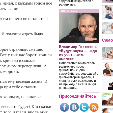
зарубежных зрителей с
ь начал, с
каждым годом
все
ранних лет...
ись звери:
ИНТЕРВЬЮ
всем ничего не останется!
. И
помощи ждать
было
Само
Владимир Гостюхин:
орце странные,
смешно
«Будут внуки — надо
 Все у
них наоборот:
ходили
их учить жить
смелее»
и,
кричали и
сыпали
Напряжение было столь
верх
дном перевернули! А
велико, что после
финальной сцены
скоморохи.
самоубийства, вошедшей в
фильм вторым дублем, я
ится ему
веселая жизнь. И
упал на руки режиссеру и
не приходил в себя минут
да
при себе оставить.
пятнадцать...
Присоединяйтесь
х хоромах, печалятся:
 веселить будет? Кто
сказки
т.
того и гляди,
вроде этих