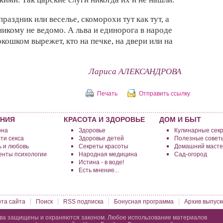
праздник или веселье,
скоморохи тут
как тут, а
никому не ведомо. А
льва и
единорога в
народе
окошком вырежет,
кто на печке, на
двери или на
Лариса АЛЕКСАНДРОВА
Печать
Отправить ссылку
НИЯ
КРАСОТА И ЗДОРОВЬЕ
ДОМ И БЫТ
она
Здоровье
Кулинарные сек
ти секса
Здоровье детей
Полезные совет
 и любовь
Секреты красоты
Домашний масте
нты психологии
Народная медицина
Сад-огород
Истина - в воде!
Есть мнение...
рта сайта
Поиск
RSS подписка
Бонусная программа
Архив выпуск
ва защищены и охраняются законом. Любое использование материалов