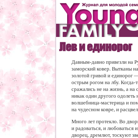
Лев и единорог
Давным-давно
привезли на Р
заморский ковер. Вытканы н
золотой гривой и
единорог 
острым рогом на лбу. Когда-
сражались не на жизнь, а на
никак один
другого одолеть 
волшебница-мастерица и
пом
на
чудесном ковре, и
расцве
Много
лет протекло. Во
двор
и радоваться, и
любоваться и
дворец, дремлют,
тоскуют зв