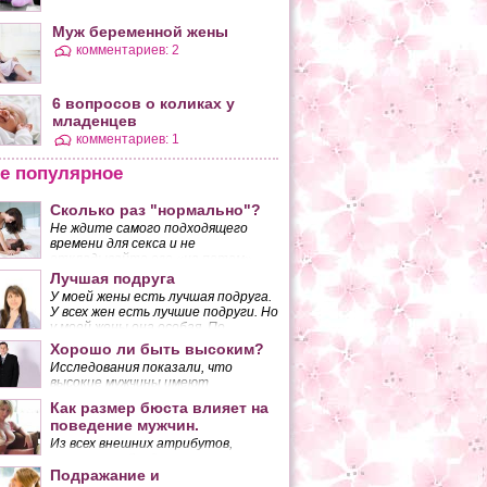
Муж беременной жены
комментариев: 2
6 вопросов о коликах у
младенцев
комментариев: 1
е популярное
Сколько раз "нормально"?
Не ждите самого подходящего
времени для секса и не
откладывайте его «на потом»,
если желанный момент так и не
Лучшая подруга
наступает. Вы должны понять,
У моей жены есть лучшая подруга.
что, поступая таким образом, вы
У всех жен есть лучшие подруги. Но
разрушаете основу своего брака.
у моей жены она особая. По
крайней мере, так думаю я.
Хорошо ли быть высоким?
Исследования показали, что
высокие мужчины имеют
неоспоримые преимущества перед
Как размер бюста влияет на
низкорослыми.
поведение мужчин.
Из всех внешних атрибутов,
которыми обладает женщина,
наибольшее количество мужских
Подражание и