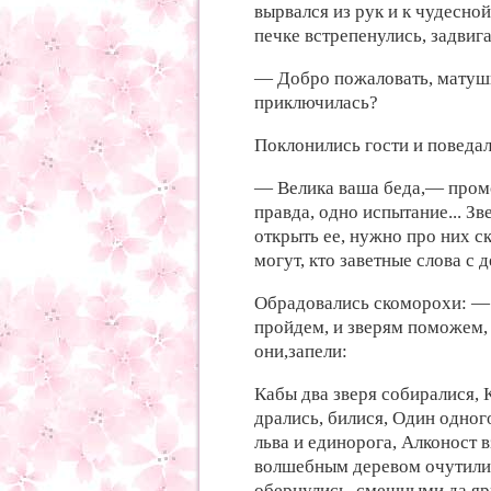
вырвался из
рук и к
чудесной
печке встрепенулись, задвига
— Добро пожаловать,
матуш
приключилась?
Поклонились
гости и
поведа
— Велика
ваша беда,—
пром
правда,
одно испытание... Зв
открыть ее,
нужно про
них с
могут,
кто заветные
слова с
д
Обрадовались скоморохи: —
пройдем, и
зверям поможем
они,запели:
Кабы
два зверя собиралися,
дрались, билися, Один
одного
льва и единорога, Алконост
в
волшебным деревом очутили
обернулись,
смешными да яр