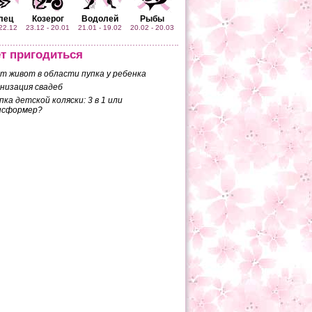
лец
Козерог
Водолей
Рыбы
 22.12
23.12 - 20.01
21.01 - 19.02
20.02 - 20.03
т пригодиться
т живот в области пупка у ребенка
низация свадеб
пка детской коляски: 3 в 1 или
нсформер?