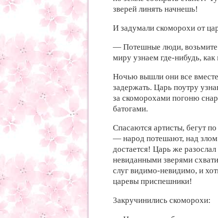
зверей линять начнешь!
И
задумали скоморохи от
ца
— Потешные люди,
возьмите
миру узнаем где-нибудь,
как
Ночью
вышли они
все вмест
задержать. Царь
поутру узна
за
скоморохами погоню
снар
батогами.
Спасаются артисты,
бегут п
—
народ потешают,
над злом
достается! Царь же
разослал
невиданными зверями
схват
слуг видимо-невидимо, и
хот
царевы приспешники!
3акручинились скоморохи: