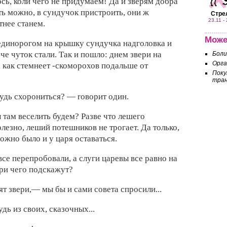
ось,
коли чего не придумаем! Да и
зверям добра
ть можно, в
сундучок пристроить,
они ж
Стре
23.11 -
тнее станем.
Може
единорогом на
крышку сундучка
надголовка и
рче
чуток стали. Так и пошло:
днем звери на
Боли
Орга
а
как стемнеет -скоморохов
подальше от
Поку
тра
будь схорониться? — rоворит один.
ы
там веселить будем? Разве
что лешего
олезно,
леший потешников не трогает. Да только,
можно
было и у
царя оставаться.
все перепробовали, а
слуги царевы
все равно на
ри чего подскажут?
ят звери,— мы бы и
сами совета спросили...
дь из своих, сказочных...