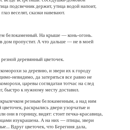
тица
подсвечник держит,
утица водой напоит,
 глаз веселят,
сказки навевают.
ем белокаменный. На
крыше — конь-огонь.
 в
дом пропустит. А
что дальше — не в
моей
у резной
деревянный цветочек.
скоморохи за деревню, и
звери их к
городу
идимо-невидимо, да
затеряться все
равно не
скоморохи,
царевы соглядатаи
тотчас на
след
г,
быстро к
нужному месту доставил.
с
крылечком резным белокаменным, а
над ним
й цветочек,
раскрылись двери
узорчатые и
шли
они в горницу, видят:
стоит печка-красавица,
зцами изукрашена. А на
них — птицы,
звери
ые... Вдруг цветочек,
что Берегиня дала,