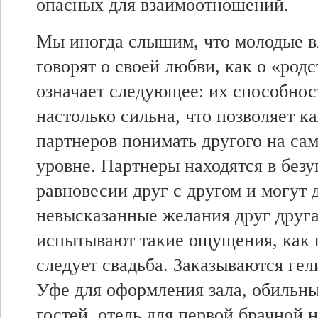
опасных для взаимоотношений.
Мы
иногда слышим,
что молодые
в
говорят о
своей любви,
как о «родс
означает следующее: их
способнос
настолько сильна,
что позволяет
ка
партнеров понимать
другого на
сам
уровне. Партнеры
находятся в
безу
равновесии
друг с
другом и
могут 
невысказанные
желания друг друг
испытывают
такие ощущения,
как 
следует свадьба. Заказываются ге
Уфе
для оформления зала,
обильн
гостей,
отель для
первой брачной
н