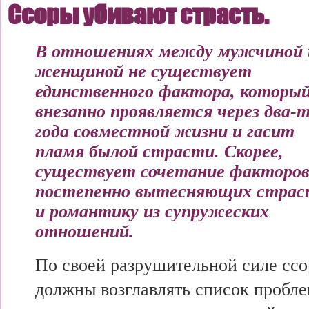
Ссоры
убивают страсть.
В
отношениях между
мужчиной 
женщиной не
существует
единственного фактора,
которы
внезапно
проявляется через два-
года совместной
жизни и
гасит
пламя
былой страсти. Скорее,
существует сочетание факторов
постепенно вытесняющих
страс
и
романтику из
супружеских
отношений.
По
своей разрушительной
силе сс
должны возглавлять
список пробле