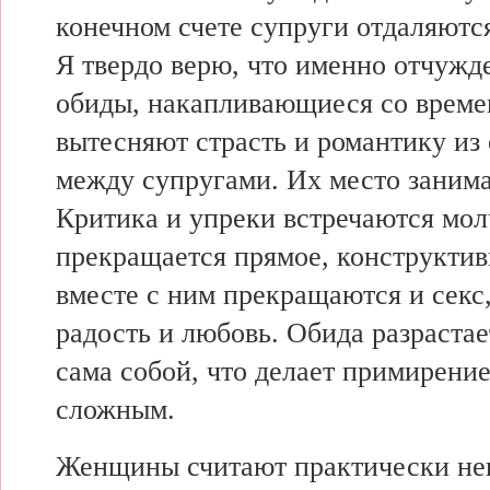
конечном счете
супруги отдаляют
Я
твердо верю,
что именно
отчужд
обиды,
накапливающиеся со врем
вытесняют
страсть и
романтику из
между супругами. Их
место заним
Критика и
упреки встречаются мол
прекращается прямое,
конструктив
вместе с
ним прекращаются и секс,
радость и любовь. Обида разрастае
сама собой,
что делает
примирение
сложным.
Женщины
считают практически
не