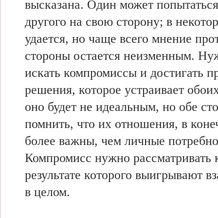
высказана. Один
может попытатьс
другого на
свою сторону; в
некото
удается, но
чаще всего
мнение про
стороны остается неизменным. Н
искать
компромиссы и
достигать п
решения,
которое устраивает обои
оно будет не идеальным, но
обе ст
помнить,
что их отношения, в
коне
более важны,
чем личные
потребно
Компромисс
нужно рассматривать
результате которого
выигрывают в
в целом.