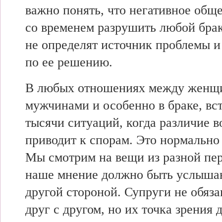
важно понять,
что негативное
обще
со
временем разрушить
любой бра
не
определят источник
проблемы и
по ее решению.
В
любых отношениях
между женщ
мужчинами и
особенно в браке,
вс
тысячи ситуаций,
когда различие 
приводит к спорам. Это
нормально 
Мы
смотрим на
вещи из
разной пе
наше мнение
должно быть
услыша
другой стороной. Супруги не
обяза
друг с другом, но их
точка зрения