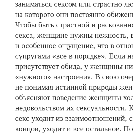
заниматься
сексом или
страстно л
на
которого они
постоянно обиже
Чтобы
быть страстной и
раскованн
секса,
женщине нужны нежность,
и
особенное ощущение,
что в
отно
супругами «все в порядке». Если 
присутствует обида, у
женщины ни
«нужного» настроения. В
свою оче
не
понимая истинной
природы жен
объясняют поведение
женщины хол
недовольством их сексуальности. 
секс
уходит из взаимоотношений, с
концов,
уходит и
все остальное. П