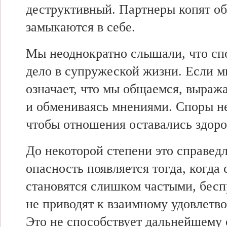
деструктивный. Партнеры
копят о
замыкаются в себе.
Мы
неоднократно слышали,
что с
дело в
супружеской жизни. Если 
означает,
что мы общаемся,
выража
и
обмениваясь мнениями. Споры н
чтобы отношения
оставались здор
До
некоторой степени
это справед
опасность появляется тогда,
когда
становятся слишком частыми,
бесп
не
приводят к
взаимному удовлетв
Это не
способствует дальнейшему 