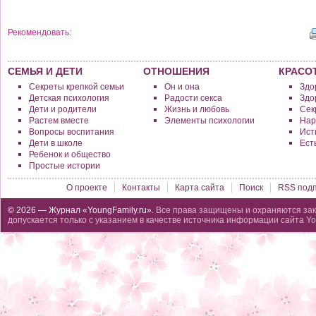
Рекомендовать:
СЕМЬЯ И ДЕТИ
ОТНОШЕНИЯ
КРАСО
Секреты крепкой семьи
Он и она
Здо
Детская психология
Радости секса
Здо
Дети и родители
Жизнь и любовь
Сек
Растем вместе
Элементы психологии
Нар
Вопросы воспитания
Исти
Дети в школе
Ест
Ребенок и общество
Простые истории
О проекте
Контакты
Карта сайта
Поиск
RSS подп
© 2026 — Журнал «YoungFamily.ru».
Все права защищены и охраняются зак
допускается только с указанием в качестве источника информации сайта Yo