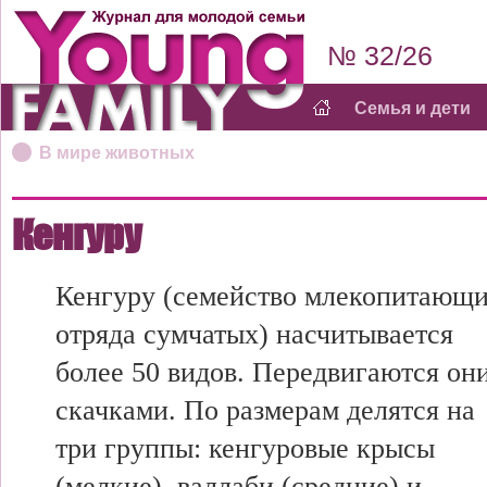
№ 32/26
Семья и дети
В мире животных
Кенгуру
Кенгуру (семейство млекопитающ
отряда сумчатых) насчитывается
более 50 видов. Передвигаются он
скачками. По размерам делятся на
три группы: кенгуровые крысы
(мелкие), валлаби (средние) и