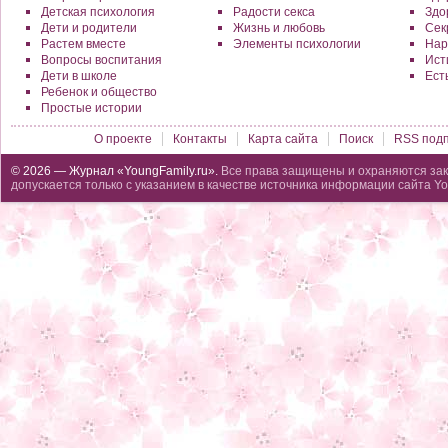
Детская психология
Радости секса
Здо
Дети и родители
Жизнь и любовь
Сек
Растем вместе
Элементы психологии
Нар
Вопросы воспитания
Исти
Дети в школе
Ест
Ребенок и общество
Простые истории
О проекте
Контакты
Карта сайта
Поиск
RSS подп
© 2026 — Журнал «YoungFamily.ru».
Все права защищены и охраняются зак
допускается только с указанием в качестве источника информации сайта Yo