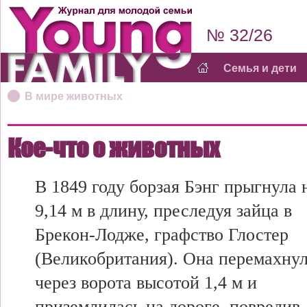
№ 32/26
Семья и дети
В мире животных
Кое-что о животных
В 1849 году борзая Бэнг прыгнула 
9,14 м в длину, преследуя зайца в
Брекон-Лодже, графство Глостер
(Великобритания). Она перемахну
через ворота высотой 1,4 м и
приземлилась на дороге, повредив