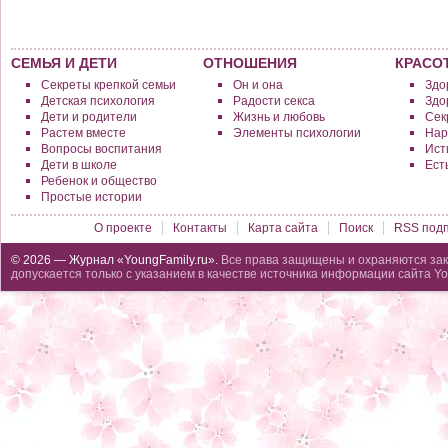
СЕМЬЯ И ДЕТИ
ОТНОШЕНИЯ
КРАСО
Секреты крепкой семьи
Он и она
Здо
Детская психология
Радости секса
Здо
Дети и родители
Жизнь и любовь
Сек
Растем вместе
Элементы психологии
Нар
Вопросы воспитания
Исти
Дети в школе
Ест
Ребенок и общество
Простые истории
О проекте
Контакты
Карта сайта
Поиск
RSS подп
© 2026 — Журнал «YoungFamily.ru».
Все права защищены и охраняются зак
допускается только с указанием в качестве источника информации сайта Yo