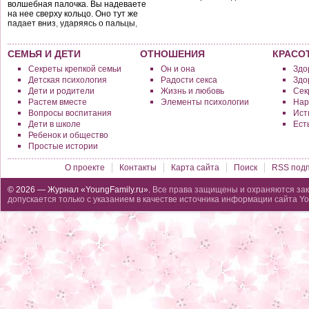
волшебная палочка. Вы надеваете
на нее сверху кольцо. Оно тут же
падает вниз, ударяясь о пальцы,
которыми вы держите палочку.
СЕМЬЯ И ДЕТИ
ОТНОШЕНИЯ
КРАСО
Секреты крепкой семьи
Он и она
Здо
Детская психология
Радости секса
Здо
Дети и родители
Жизнь и любовь
Сек
Растем вместе
Элементы психологии
Нар
Вопросы воспитания
Исти
Дети в школе
Ест
Ребенок и общество
Простые истории
О проекте
Контакты
Карта сайта
Поиск
RSS подп
© 2026 — Журнал «YoungFamily.ru».
Все права защищены и охраняются зак
допускается только с указанием в качестве источника информации сайта Yo