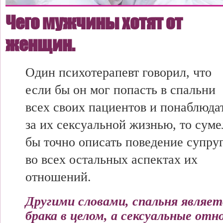
Чего мужчины хотят от
женщин.
Один психотерапевт говорил, что
если бы он мог попасть в спальни
всех своих пациентов и понаблюда
за их сексуальной жизнью, то суме
бы точно описать поведение супру
во всех остальных аспектах их
отношений.
Другими словами, спальня являе
брака в целом, а сексуальные от