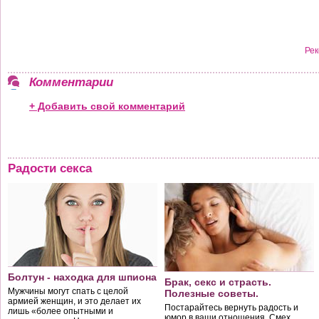
Рек
Комментарии
+ Добавить свой комментарий
Радости секса
Болтун - находка для шпиона
Брак, секс и страсть.
Мужчины могут спать с целой
Полезные советы.
армией женщин, и это делает их
Постарайтесь вернуть радость и
лишь «более опытными и
юмор в ваши отношения. Смех