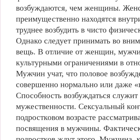
возбуждаются, чем женщины. Женс
преимущественно находятся внутри
труднее возбудить в чисто физиче
Однако следует принимать во вни
вещь. В отличие от женщин, мужч
культурными ограничениями в отн
Мужчин учат, что половое возбужд
совершенно нормально или даже «
Способность возбуждаться служит 
мужественности. Сексуальный кон
подростковом возрасте рассматрива
посвящения в мужчины. Фактическ
подростков ждут этого. Мужчина, к