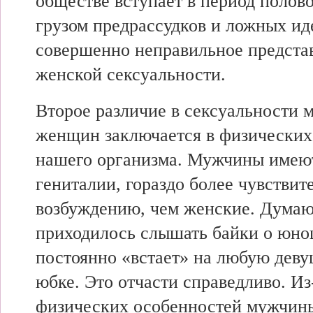
обществе вступает в период полово
грузом предрассудков и ложных и
совершенно неправильное предста
женской сексуальности.
Второе различие в сексуальности 
женщин заключается в физических
нашего организма. Мужчины имею
гениталии, гораздо более чувствит
возбуждению, чем женские. Думаю
приходилось слышать байки о юно
постоянно «встает» на любую деву
юбке. Это отчасти справедливо. Из
физических особенностей мужчины