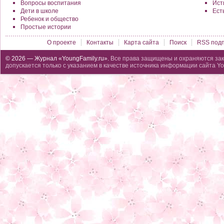
Вопросы воспитания
Исти
Дети в школе
Ест
Ребенок и общество
Простые истории
О проекте
Контакты
Карта сайта
Поиск
RSS подп
© 2026 — Журнал «YoungFamily.ru».
Все права защищены и охраняются зак
допускается только с указанием в качестве источника информации сайта Yo