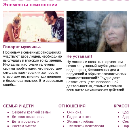
Элементы психологии
Говорят мужчины.
Поскольку в семейных отношениях
Не уставай!!
участвуют двое людей, необходимо
выслушать и мужскую точку зрения.
Ну можно ли назвать творчеством
Иногда мы настолько увлечены
вечно запутанный клубок домашней
своими проблемами, что перестаем
поденщины, бесконечных дел и
слушать партнера или же просто
поручений и обрывков человеческих
отвергаем его мнение, как нелепое
взаимоотношений? Трудно даже
и безосновательное. Это серьезная
назвать это целенаправленной
ошибка.
деятельностью, столько в этом во
всем чисто механических действий.
СЕМЬЯ И ДЕТИ
ОТНОШЕНИЯ
КРАСО
Секреты крепкой семьи
Он и она
Здо
Детская психология
Радости секса
Здо
Дети и родители
Жизнь и любовь
Сек
Растем вместе
Элементы психологии
Нар