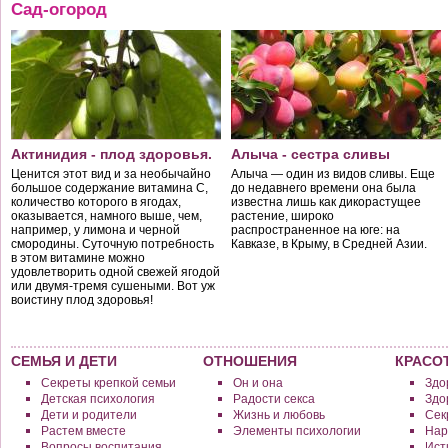
Сад-огород
Актинидия - плод здоровья.
Алыча - сестра сливы
Ценится этот вид и за необычайно
Алыча — один из видов сливы. Еще
большое содержание витамина С,
до недавнего времени она была
количество которого в ягодах,
известна лишь как дикорастущее
оказывается, намного выше, чем,
растение, широко
например, у лимона и черной
распространенное на юге: на
смородины. Суточную потребность
Кавказе, в Крыму, в Средней Азии.
в этом витамине можно
удовлетворить одной свежей ягодой
или двумя-тремя сушеными. Вот уж
воистину плод здоровья!
СЕМЬЯ И ДЕТИ
ОТНОШЕНИЯ
КРАСО
Секреты крепкой семьи
Он и она
Здо
Детская психология
Радости секса
Здо
Дети и родители
Жизнь и любовь
Сек
Растем вместе
Элементы психологии
Нар
Вопросы воспитания
Исти