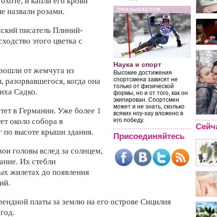
охоте, и капли его крови
ые назвали розами.
ОКАЗЫВАЕТСЯ...
мский писатель Плиний-
сходство этого цветка с
Наука и спорт
изошли от жемчуга из
Высокие достижения
спортсмена зависят не
 разорвавшегося, когда она
только от физической
иха Садко.
формы, но и от того, как он
экипирован. Спортсмен
может и не знать, сколько
стет в Германии. Уже более 1
всяких ноу-хау вложено в
ет около собора в
его победу.
Сейч
г по высоте крыши здания.
Присоединяйтесь
ои головы вслед за солнцем,
ание. Их стебли
ых жилетах до появления
ий.
рендной платы за землю на его острове Сицилия
год.