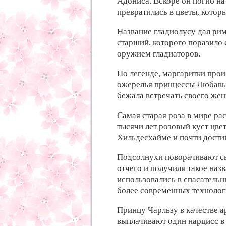
Адониса. Вскоре он погиб на 
превратились в цветы, котор
Название гладиолусу дал ри
старший, которого поразило 
оружием гладиаторов.
По легенде, маргаритки про
ожерелья принцессы Любавы,
бежала встречать своего жен
Самая старая роза в мире ра
тысячи лет розовый куст цвет
Хильдесхайме и почти дости
Подсолнухи поворачивают св
отчего и получили такое назв
использовались в спасательн
более современных технолог
Принцу Чарльзу в качестве а
выплачивают один нарцисс в 