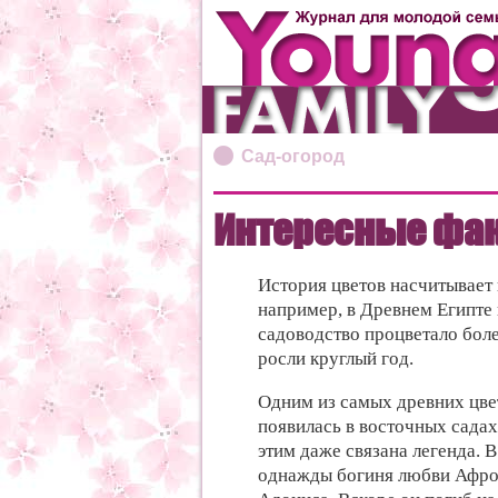
Сад-огород
Интересные фак
История цветов насчитывает 
например, в Древнем Египте 
садоводство процветало боле
росли круглый год.
Одним из самых древних цвет
появилась в восточных садах 
этим даже связана легенда. В
однажды богиня любви Афро