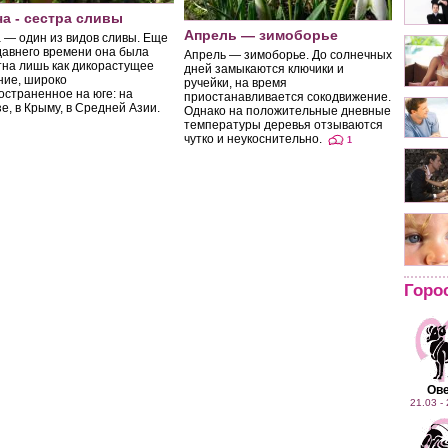
а - сестра сливы
Апрель — зимоборье
 — один из видов сливы. Еще
Арони
давнего времени она была
Апрель — зимоборье. До солнечных
досто
тна лишь как дикорастущее
дней замыкаются ключики и
ние, широко
ручейки, на время
Ее наз
остраненное на юге: на
приостанавливается сокодвижение.
ягод — 
е, в Крыму, в Средней Азии.
Однако на положительные дневные
не ряби
температуры деревья отзываются
роду и 
чутко и неукоснительно.
арония
1
Горо
Ов
21.03 -