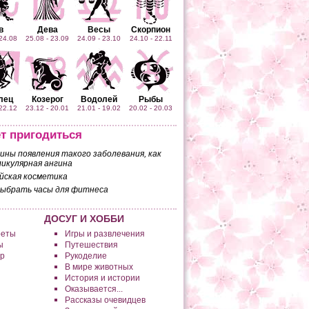
в
Дева
Весы
Скорпион
 24.08
25.08 - 23.09
24.09 - 23.10
24.10 - 22.11
лец
Козерог
Водолей
Рыбы
 22.12
23.12 - 20.01
21.01 - 19.02
20.02 - 20.03
т пригодиться
ины появления такого заболевания, как
икулярная ангина
йская косметика
выбрать часы для фитнеса
ДОСУГ И ХОББИ
реты
Игры и развлечения
ы
Путешествия
р
Рукоделие
В мире животных
История и истории
Оказывается...
Рассказы очевидцев