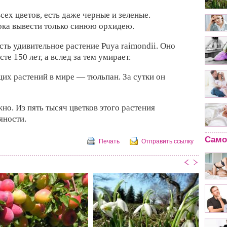
ех цветов, есть даже черные и зеленые.
ока вывести только синюю орхидею.
ть удивительное растение Puya raimondii. Оно
сте 150 лет, а вслед за тем умирает.
их растений в мире — тюльпан. За сутки он
о. Из пять тысяч цветков этого растения
яности.
Само
Печать
Отправить ссылку