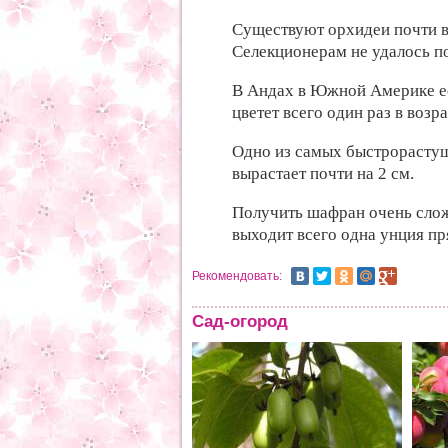
Существуют орхидеи почти вс
Селекционерам не удалось п
В Андах в Южной Америке ес
цветет всего один раз в возра
Одно из самых быстрорастущ
вырастает почти на 2 см.
Получить шафран очень сложн
выходит всего одна унция пр
Рекомендовать:
Сад-огород
еное исчадие ада - тля
тоит злоупотреблять
катами: вместе с тлей вы
бите и других насекомых,
рые помогли бы вам бороться с
 напастью.