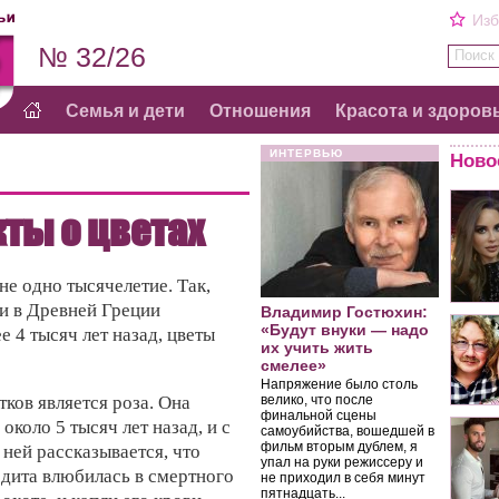
Изб
№ 32/26
Поиск 
Семья и дети
Отношения
Красота и здоров
ИНТЕРВЬЮ
Ново
ты о цветах
не одно тысячелетие. Так,
и в Древней Греции
Владимир Гостюхин:
«Будут внуки — надо
е 4 тысяч лет назад, цветы
их учить жить
смелее»
Напряжение было столь
ков является роза. Она
велико, что после
финальной сцены
около 5 тысяч лет назад, и с
самоубийства, вошедшей в
фильм вторым дублем, я
 ней рассказывается, что
упал на руки режиссеру и
дита влюбилась в смертного
не приходил в себя минут
пятнадцать...