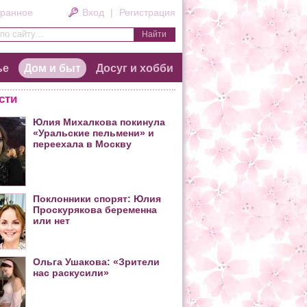
ранное
Вход
|
Регистрация
по сайту...
ье
Дом и быт
Досуг и хобби
сти
Юлия Михалкова покинула
«Уральские пельмени» и
переехала в Москву
Поклонники спорят: Юлия
Проскурякова беременна
или нет
Ольга Ушакова: «Зрители
нас раскусили»