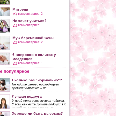
Мигрени
комментариев: 2
Не хочет учиться?
комментариев: 1
Муж беременной жены
комментариев: 2
6 вопросов о коликах у
младенцев
комментариев: 1
е популярное
Сколько раз "нормально"?
Не ждите самого подходящего
времени для секса и не
Благодатная пора
Кактус
откладывайте его «на потом»,
если желанный момент так и не
К концу мая занялись цвести дубы.
Пришедш
Лучшая подруга
наступает. Вы должны понять,
Выглядят строго, без прикрас, а уж
районов
У моей жены есть лучшая подруга.
что, поступая таким образом, вы
лист в заячье ухо вырос, зеленит
Америки 
У всех жен есть лучшие подруги. Но
разрушаете основу своего брака.
крону снизу доверху. Будто
необходи
у моей жены она особая. По
сказочный богатырь надевает
слабом о
крайней мере, так думаю я.
Хорошо ли быть высоким?
доспехи. Обзавелся дуб листвой —
ваются в