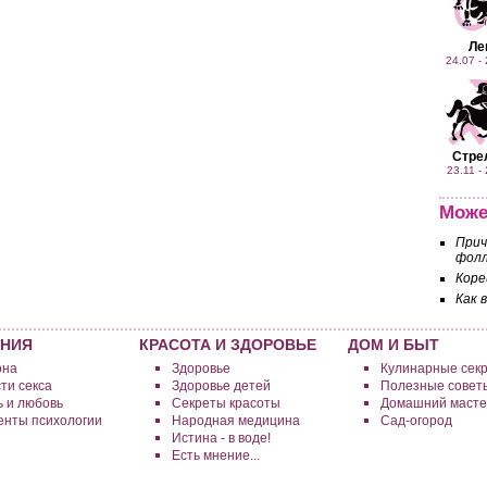
Ле
24.07 -
Стре
23.11 -
Може
Прич
фолл
Коре
Как 
НИЯ
КРАСОТА И ЗДОРОВЬЕ
ДОМ И БЫТ
она
Здоровье
Кулинарные сек
ти секса
Здоровье детей
Полезные совет
 и любовь
Секреты красоты
Домашний масте
нты психологии
Народная медицина
Сад-огород
Истина - в воде!
Есть мнение...