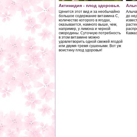
Актинидия - плод здоровья.
Алыч
Ценится этот вид и за необычайно
Алыча
большое содержание витамина С,
до не
количество которого в ягодах,
извес
оказывается, намного выше, чем,
расте
например, у лимона и черной
распр
смородины. Суточную потребность
Кавказ
в этом витамине можно
удовлетворить одной свежей ягодой
или двумя-тремя сушеными. Вот уж
воистину плод здоровья!