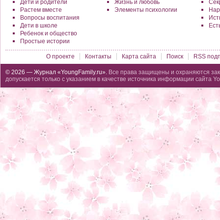
Дети и родители
Жизнь и любовь
Сек
Растем вместе
Элементы психологии
Нар
Вопросы воспитания
Исти
Дети в школе
Ест
Ребенок и общество
Простые истории
О проекте
Контакты
Карта сайта
Поиск
RSS подп
© 2026 — Журнал «YoungFamily.ru».
Все права защищены и охраняются зак
допускается только с указанием в качестве источника информации сайта Yo