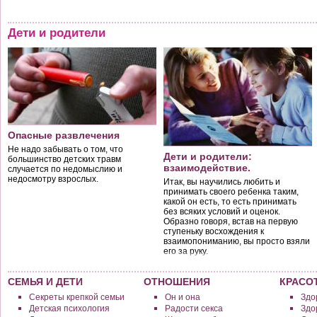
Дети и родители
Опасные развлечения
Не надо забывать о том, что
Дети и родители:
большинство детских травм
взаимодействие.
случается по недомыслию и
недосмотру взрослых.
Итак, вы научились любить и
принимать своего ребенка таким,
какой он есть, то есть принимать
без всяких условий и оценок.
Образно говоря, встав на первую
ступеньку восхождения к
взаимопониманию, вы просто взяли
его за руку.
СЕМЬЯ И ДЕТИ
ОТНОШЕНИЯ
КРАСО
Секреты крепкой семьи
Он и она
Здо
Детская психология
Радости секса
Здо