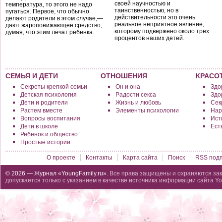
своей научностью и
температура, то этого не надо
таинственностью, но в
пугаться. Первое, что обычно
действительности это очень
делают родители в этом случае,—
реальное неприятное явление,
дают жаропонижающее средство,
которому подвержено около трех
думая, что этим лечат ребенка.
процентов наших детей.
СЕМЬЯ И ДЕТИ
ОТНОШЕНИЯ
КРАСО
Секреты крепкой семьи
Он и она
Здо
Детская психология
Радости секса
Здо
Дети и родители
Жизнь и любовь
Сек
Растем вместе
Элементы психологии
Нар
Вопросы воспитания
Исти
Дети в школе
Ест
Ребенок и общество
Простые истории
О проекте
Контакты
Карта сайта
Поиск
RSS подп
© 2026 — Журнал «YoungFamily.ru».
Все права защищены и охраняются зак
допускается только с указанием в качестве источника информации сайта Yo