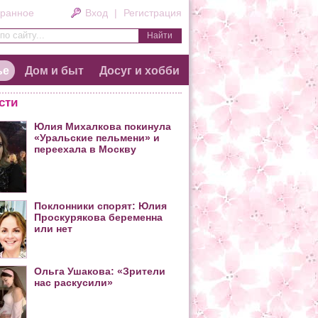
ранное
Вход
|
Регистрация
по сайту...
ье
Дом и быт
Досуг и хобби
сти
Юлия Михалкова покинула
«Уральские пельмени» и
переехала в Москву
Поклонники спорят: Юлия
Проскурякова беременна
или нет
Ольга Ушакова: «Зрители
нас раскусили»