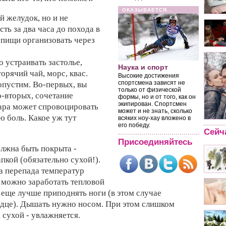
ОКАЗЫВАЕТСЯ...
й желудок, но и не
ть за два часа до похода в
пищи организовать через
 устраивать застолье,
Наука и спорт
орячий чай, морс, квас.
Высокие достижения
спортсмена зависят не
опустим. Во-первых, вы
только от физической
о-вторых, сочетание
формы, но и от того, как он
экипирован. Спортсмен
пара может спровоцировать
может и не знать, сколько
ю боль. Какое уж тут
всяких ноу-хау вложено в
его победу.
Сейч
Присоединяйтесь
олжна быть покрыта -
кой (обязательно сухой!).
за перепада температур
 можно заработать тепловой
а еще лучше приподнять ноги (в этом случае
рдце). Дышать нужно носом. При этом слишком
 сухой - увлажняется.