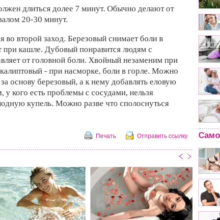
олжен длиться долее 7 минут. Обычно делают от
валом 20-30 минут.
ся во второй заход. Березовый снимает боли в
т при кашле. Дубовый понравится людям с
вляет от головной боли. Хвойный незаменим при
эвкалиптовый - при насморке, боли в горле. Можно
 за основу березовый, а к нему добавлять еловую
м, у кого есть проблемы с сосудами, нельзя
лодную купель. Можно разве что сполоснуться
Само
Печать
Отправить ссылку