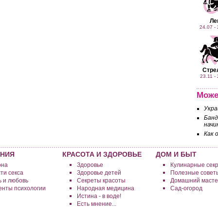
Ле
24.07 -
Стре
23.11 -
Може
Укра
Банд
начи
Как 
НИЯ
КРАСОТА И ЗДОРОВЬЕ
ДОМ И БЫТ
она
Здоровье
Кулинарные сек
ти секса
Здоровье детей
Полезные совет
 и любовь
Секреты красоты
Домашний масте
нты психологии
Народная медицина
Сад-огород
Истина - в воде!
Есть мнение...