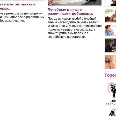
ние в естественных
емах.
Лечебные ванны с
Общие
различными добавками.
ие в реке, озере или море —
водны
дин из наиболее эффективных
Перед приемом любой лечебной
бов закаливания.
Какую 
ванны необходимо вымыть тело с
водную
мылом. Это улучшит проникновение
нормал
полезных веществ через кожу, а
свидет
значит, усилит их полезное
расслаб
воздействие на организм.
послед
настро
полное
симпто
Горо
Ов
21.03 -