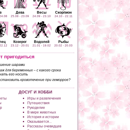
в
Дева
Весы
Скорпион
 24.08
25.08 - 23.09
24.09 - 23.10
24.10 - 22.11
лец
Козерог
Водолей
Рыбы
 22.12
23.12 - 20.01
21.01 - 19.02
20.02 - 20.03
т пригодиться
шение шарами
аж для беременных – с какого срока
нать его носить
остановить кровотечение при геморрое?
ДОСУГ И ХОББИ
реты
Игры и развлечения
ы
Путешествия
р
Рукоделие
В мире животных
История и истории
Оказывается...
Рассказы очевидцев