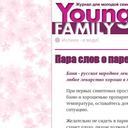
Истина - в воде!
Пара слов о пар
Баня - русское народное ле
любое лекарство хорошо в 
При первых симптомах прост
баню и хорошенько пропарить
температура, оставайтесь до
ситуацию.
Желательно не сидеть в парн
станет плохо, рядом должен б