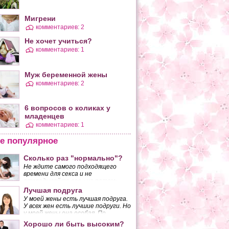
Мигрени
комментариев: 2
Не хочет учиться?
комментариев: 1
Муж беременной жены
комментариев: 2
6 вопросов о коликах у
младенцев
комментариев: 1
е популярное
Сколько раз "нормально"?
Не ждите самого подходящего
времени для секса и не
Очищение организма от
Питье 
откладывайте его «на потом»,
шлаков с помощью воды.
оздоро
если желанный момент так и не
Лучшая подруга
наступает. Вы должны понять,
Предлагаем вам ознакомиться со
Сторонни
У моей жены есть лучшая подруга.
что, поступая таким образом, вы
способом очистки организма от
частност
У всех жен есть лучшие подруги. Но
разрушаете основу своего брака.
шлаков с помощью
Фирейдо
у моей жены она особая. По
структурированной воды, который
известны
крайней мере, так думаю я.
Хорошо ли быть высоким?
был разработан академиком
считают,