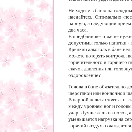
Не ходите в баню на голодны
наедайтесь. Оптимально -поес
парную, а следующий прием 
два часа.
В предбаннике тоже не нужно
допустимы только напитки - г
Крепкий алкоголь в бане нед
можете потерять контроль, в
горячительного и горячего 
скачок давления или головну
оздоровление?
Голова в бане обязательно д
шерстяной или войлочной шап
В парной нельзя стоять - из-
между уровнем ног и головы
удар. Лучше лечь на полок, 
уменьшается нагрузка на се
горячий воздух охлаждается,