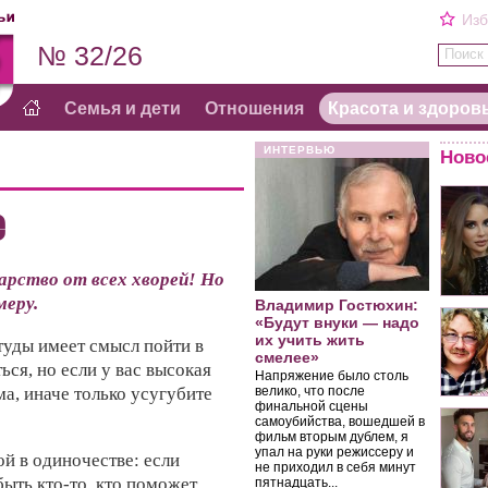
Изб
№ 32/26
Поиск 
Семья и дети
Отношения
Красота и здоров
ИНТЕРВЬЮ
Ново
е
карство от всех хворей! Но
меру.
Владимир Гостюхин:
«Будут внуки — надо
их учить жить
уды имеет смысл пойти в
смелее»
ся, но если у вас высокая
Напряжение было столь
ма, иначе только усугубите
велико, что после
финальной сцены
самоубийства, вошедшей в
фильм вторым дублем, я
упал на руки режиссеру и
ой в одиночестве: если
не приходил в себя минут
ыть кто-то, кто поможет.
пятнадцать...