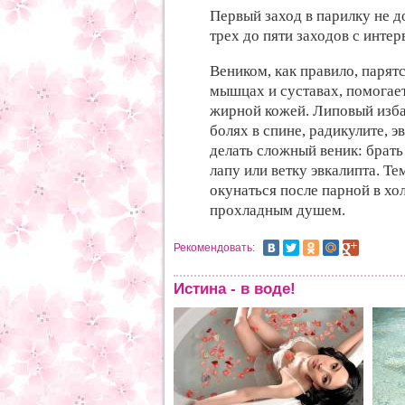
Первый заход в парилку не д
трех до пяти заходов с интер
Веником, как правило, парят
мышцах и суставах, помогае
жирной кожей. Липовый изба
болях в спине, радикулите, 
делать сложный веник: брать
лапу или ветку эвкалипта. Те
окунаться после парной в хо
прохладным душем.
Рекомендовать:
Истина - в воде!
нова о воде
е запасы льда на Земле
авляют около 30 млн км3.
ше всего льда сосредоточено в
рктиде, где толщина его слоя
игает 4 км.