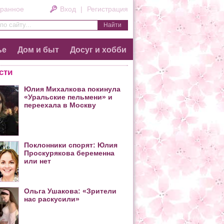
ранное
Вход
|
Регистрация
по сайту...
ье
Дом и быт
Досуг и хобби
сти
Юлия Михалкова покинула
«Уральские пельмени» и
переехала в Москву
Поклонники спорят: Юлия
Проскурякова беременна
или нет
Ольга Ушакова: «Зрители
нас раскусили»