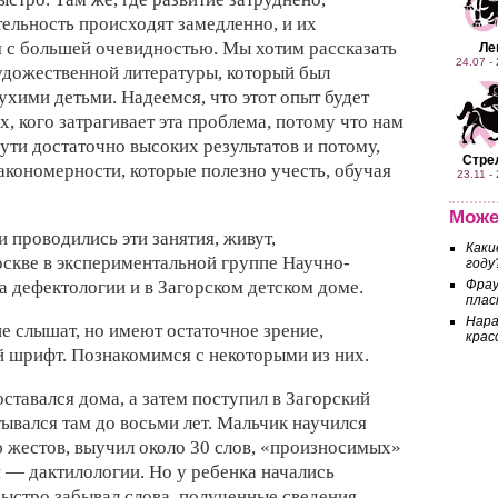
ельность происходят замедленно, и их
 с большей очевидностью. Мы хотим рассказать
Ле
24.07 -
удожественной литературы, который был
лухими детьми. Надеемся, что этот опыт будет
х, кого затрагивает эта проблема, потому что нам
пути достаточно высоких результатов и потому,
Стре
акономерности, которые полезно учесть, обучая
23.11 -
Може
и проводились эти занятия, живут,
Каки
оскве в экспериментальной группе Научно-
году
Фрау
а дефектологии и в Загорском детском доме.
плас
Нара
е слышат, но имеют остаточное зрение,
кра
 шрифт. Познакомимся с некоторыми из них.
оставался дома, а затем поступил в Загорский
тывался там до восьми лет. Мальчик научился
жестов, выучил около 30 слов, «произносимых»
 — дактилологии. Но у ребенка начались
ыстро забывал слова, полученные сведения,