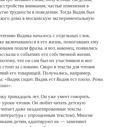
асстройства внимания, частые изменения в
угие трудности в поведении. Тогда Вадик был
тского дома в московскую экспериментальную
е чтению Вадика началось с отдельных слов,
 же включавшихся в его жизнь, помогавших ему
вами пошли фразы, и вот, наконец, появились
ассказы о событиях его собственной жизни,
потому, что он сам был их участником и мог
 стоит за словами. Скоро в тексты для чтения
твий его товарищей. Получались, например,
ы: «Вадик сидит. Вадик ест Вадик ест плохо. Рома
рошо».
ику тринадцать лет. Он уже умеет говорить.
уроки чтения. Он любит читать детскую
 читает даже неадаптированные тексты
 литература с упрощенным текстом). Многие
еньким детям, адаптируют их — заменяют