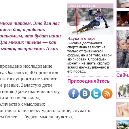
ОКАЗЫВАЕТСЯ...
 много читаем. Это для нас
очего дня, и радость
езнакомым, что будит наши
Наука и спорт
Для многих чтение — как
Высокие достижения
спортсмена зависят не
огатая, творческая. А как
только от физической
формы, но и от того, как он
экипирован. Спортсмен
может и не знать, сколько
 проведено исследование.
всяких ноу-хау вложено в
его победу.
у. Оказалось, 40 процентов
Сейч
 лет в сущности не читают
Присоединяйтесь
е разные. Зачастую дети
чтения. Даже окончив школу,
читают по складам,
оличество смысловых
оставлять человеку удовольствие, служить
м более — будить мысли, чувства,