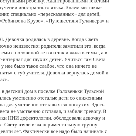
доступными ребенку. Адаптированными текстами
зучении иностранного языка. Знаем мы также
ниг, специально «пересказанных» для детей,
 «Робинзона Крузо», «Путешествия Гулливера» и
Л. Девочка родилась в деревне. Когда Света
 точно неизвестно; родители заметили это, когда
семи с половиной лет она так и жила в семье, а в
у-интернат для глухих детей. Учиться там Света
 у нее было такое слабое, что она ничего не
итать» с губ учителя. Девочка вернулась домой и
ась.
а в детский дом в поселке Головеньки Тульской
вались умственно отсталые дети со сниженным
па для умственно отсталых слепоглухих. Здесь
вета не умственно отсталая, и забили тревогу. В
ики НИИ дефектологии, обследовали девочку и
. Свету взяли в экспериментальную группу.
евяти лет. Фактически все надо было начинать с