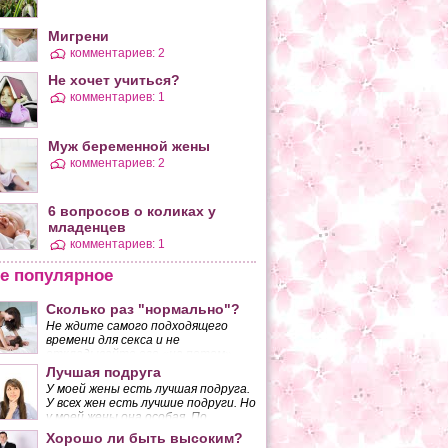
Мигрени
комментариев: 2
Не хочет учиться?
комментариев: 1
Муж беременной жены
комментариев: 2
6 вопросов о коликах у
младенцев
комментариев: 1
е популярное
Сколько раз "нормально"?
Не ждите самого подходящего
времени для секса и не
откладывайте его «на потом»,
если желанный момент так и не
Лучшая подруга
наступает. Вы должны понять,
У моей жены есть лучшая подруга.
что, поступая таким образом, вы
У всех жен есть лучшие подруги. Но
разрушаете основу своего брака.
у моей жены она особая. По
крайней мере, так думаю я.
Хорошо ли быть высоким?