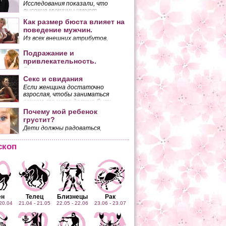
Исследования показали, что
высокие мужчины имеют
неоспоримые преимущества перед
Как размер бюста влияет на
низкорослыми.
поведение мужчин.
Из всех внешних атрибутов,
которыми обладает женщина,
наибольшее количество мужских
Подражание и
взглядов притягивает ее грудь.
привлекательность.
Если мы внимательно
присмотримся к двум
Секс и свидания
разговаривающим людям, то
Если женщина достаточно
заметим, что они копируют
взрослая, чтобы заниматься
жесты друг друга. Это
сексом, то у нее должно быть
копирование происходит
собственное мнение по поводу
Почему мой ребенок
бессознательно.
того, чего она ожидает от
грустит?
половой близости с мужчиной.
Дети должны радоваться,
смеяться. А ему все не мило.
Может быть, он болен?
скоп
ен
Телец
Близнецы
Рак
 20.04
21.04 - 21.05
22.05 - 22.06
23.06 - 23.07