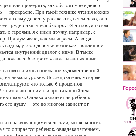
ы решили проверить, как обстоит у нее дело с
ь — прекрасно. При такой технике чтения можно
осили саму девочку рассказать, в чем дело, она
ей трудно двигаться быстро: «Я читаю, а потом
ть с героями, я с ними дружу, например, с
ер. Придумываю, как мы играем. А когда
ак видим, у этой девочки возникает подлинное
ается внутренний диалог с ними. В таких
да полезнее быстрого «заглатывания» книг.
ства школьников понимание художественной
о, на низком уровне. Исследователи, которые
онстатируют, что только 6 процентов
Горо
йствительно понимали прочитанный текст.
вины школы. Однако овладеет ли ребенок
ь его душу,— это во многом зависит от
Ов
ально развивающимися детьми, мы во многих
21.03 -
а что опирается ребенок, овладевая чтением,
стро. Там же, где развитие затруднено,