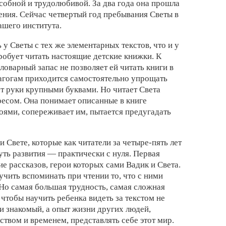
особной и трудолюбивой. За два года она прошла
ения. Сейчас четвертый год пребывания Светы в
ашего института.
у Светы с тех же элементарных текстов, что и у
робует читать настоящие детские книжки. К
оварный запас не позволяет ей читать книги в
агогам приходится самостоятельно упрощать
 от руки крупными буквами. Но читает Света
ресом. Она понимает описанные в книге
ями, сопереживает им, пытается предугадать
 Свете, которые как читатели за четыре-пять лет
ть развития — практически с нуля. Первая
ие рассказов, герои которых сами Вадик и Света.
чить вспоминать при чтении то, что с ними
Но самая большая трудность, самая сложная
 чтобы научить ребенка видеть за текстом не
и знакомый, а опыт жизни других людей,
ством и временем, представлять себе этот мир.