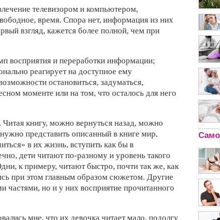
влечение телевизором и компьютером,
вободное, время. Спора нет, информация из них
ервый взгляд, кажется более полной, чем при
емп восприятия и переработки информации;
онально реагирует на доступное ему
возможности остановиться, задуматься,
есном моменте или на том, что осталось для него
 Читая книгу, можно вернуться назад, можно
 нужно представить описанный в книге мир,
Само
иться» в их жизнь, вступить как бы в
ечно, дети читают по-разному и уровень такого
дни, к примеру, читают быстро, почти так же, как
уясь при этом главным образом сюжетом. Другие
и частями, но и у них восприятие прочитанного
вались мне, что их девочка читает мало, подолгу