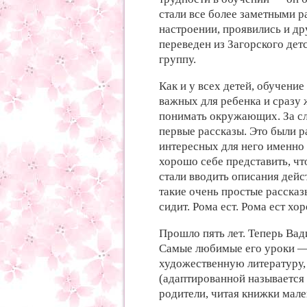
стали все более заметными р
настроении, проявились и др
переведен из Загорского де
группу.
Как и у всех детей, обучени
важных для ребенка и сразу
понимать окружающих. За сло
первые рассказы. Это были р
интересных для него именно 
хорошо себе представить, что
стали вводить описания дейс
такие очень простые рассказ
сидит. Рома ест. Рома ест хо
Прошло пять лет. Теперь Вад
Самые любимые его уроки — 
художественную литературу,
(адаптированной называется
родители, читая книжки мал