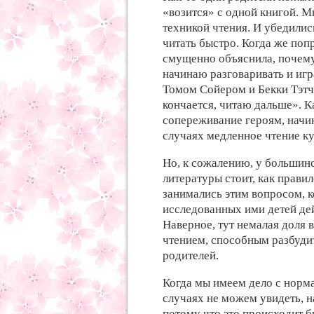
«возится» с одной книгой. М
техникой чтения. И убедилис
читать быстро. Когда же попр
смущенно объяснила, почему 
начинаю разговаривать и игра
Томом Сойером и Бекки Тэтч
кончается, читаю дальше». К
сопереживание героям, начин
случаях медленное чтение ку
Но, к сожалению, у большин
литературы стоит, как правил
занимались этим вопросом, к
исследованных ими детей де
Наверное, тут немалая доля 
чтением, способным разбудит
родителей.
Когда мы имеем дело с норм
случаях не можем увидеть, н
потому что это происходит бы