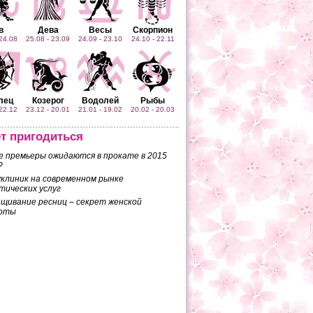
в
Дева
Весы
Скорпион
 24.08
25.08 - 23.09
24.09 - 23.10
24.10 - 22.11
лец
Козерог
Водолей
Рыбы
 22.12
23.12 - 20.01
21.01 - 19.02
20.02 - 20.03
т пригодиться
е премьеры ожидаются в прокате в 2015
?
клиник на современном рынке
тических услуг
щивание ресниц – секрет женской
соты