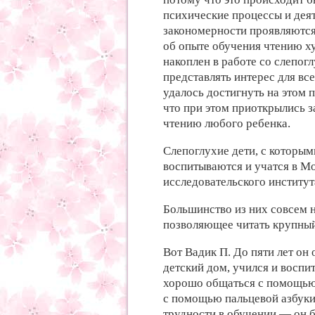
психические процессы и деят
закономерности проявляются
об опыте обучения чтению х
накоплен в работе со слепог
представлять интерес для все
удалось достигнуть на этом 
что при этом приоткрылись з
чтению любого ребенка.
Слепоглухие дети, с которым
воспитываются и учатся в М
исследовательского институт
Большинство из них совсем н
позволяющее читать крупный
Вот Вадик П. До пяти лет он 
детский дом, учился и воспи
хорошо общаться с помощью 
с помощью пальцевой азбуки
трудности в обучении — он б