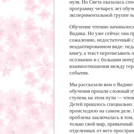
нуля. Но Света оказалась сп
программу четырех лет обуч
экспериментальной группе н
Обучение чтению начиналось 
Вадика. Но уже сейчас она п
сожалению, недостаточный сл
неадаптированном виде: пед
книгу, а текст переписывать
осознанно и с большим инте
взаимоотношения между геро
события.
Мы рассказали вам о Вадике и
обучения прошли сложный пу
ступень на этом пути — чтен
Детей пришлось специально у
происходило на самом деле. 
проблема заключалась в том,
только свой мир, привычный 
отделенных от него простран