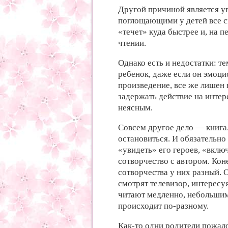
Другой причиной является у
поглощающими у детей все с
«течет» куда быстрее и, на п
чтении.
Однако есть и недостатки: т
ребенок, даже если он эмоци
произведение, все же лишен 
задержать действие на интер
неясным.
Совсем другое дело — книга.
остановиться. И обязательно
«увидеть» его героев, «включ
сотворчество с автором. Кон
сотворчества у них разный. О
смотрят телевизор, интерес
читают медленно, небольшим
происходит по-разному.
Как-то одни родители пожало