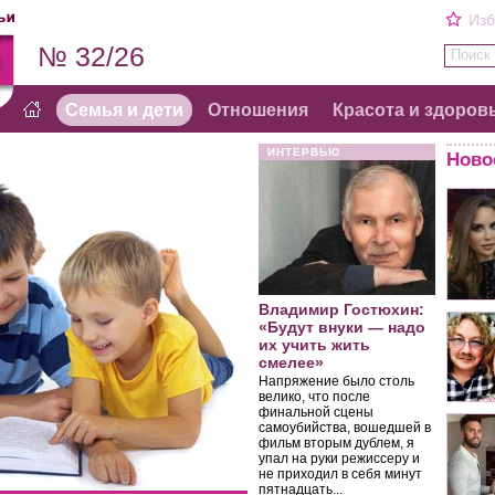
Изб
№ 32/26
Поиск 
Семья и дети
Отношения
Красота и здоров
ИНТЕРВЬЮ
Ново
Владимир Гостюхин:
«Будут внуки — надо
их учить жить
смелее»
Напряжение было столь
велико, что после
финальной сцены
самоубийства, вошедшей в
фильм вторым дублем, я
упал на руки режиссеру и
не приходил в себя минут
пятнадцать...