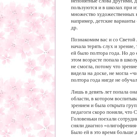
непонятные слова другими, 
пользуются и в школах при и
множество художественных к
например, детские варианты
др.
Познакомим вас и со Светой 
начала терять слух и зрение,
ей было полтора года. Но до 
этом возрасте попала в школ
не смогла, потому что зрение
видела на доске, не могла «ч
полтора года нигде не обучал
Лишь в девять лет попала он
области, в котором воспиты
зрением и была открыта груп
педагоги скоро поняли, что С
Головеньки поехали сотрудн
сняли диагноз «олигофрения»
Было ей в это время больше д