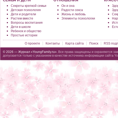
СЕМЬЯ И ДЕТИ
ОТНОШЕНИЯ
КРАСО
Секреты крепкой семьи
Он и она
Здо
Детская психология
Радости секса
Здо
Дети и родители
Жизнь и любовь
Сек
Растем вместе
Элементы психологии
Нар
Вопросы воспитания
Исти
Дети в школе
Ест
Ребенок и общество
Простые истории
О проекте
Контакты
Карта сайта
Поиск
RSS подп
© 2026 — Журнал «YoungFamily.ru».
Все права защищены и охраняются зак
допускается только с указанием в качестве источника информации сайта Yo