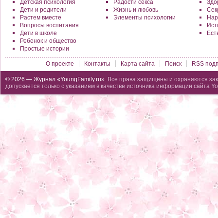
Детская психология
Радости секса
Здо
Дети и родители
Жизнь и любовь
Сек
Растем вместе
Элементы психологии
Нар
Вопросы воспитания
Исти
Дети в школе
Ест
Ребенок и общество
Простые истории
О проекте
Контакты
Карта сайта
Поиск
RSS подп
© 2026 — Журнал «YoungFamily.ru».
Все права защищены и охраняются зак
допускается только с указанием в качестве источника информации сайта Yo