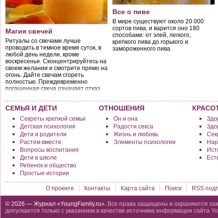
Все о пиве
В мире существуют около 20 000
сортов пива, и варится оно 180
Магия свечей
способами: от элей, легкого,
Ритуалы со свечами лучше
крепкого пива до горького и
проводить в темное время суток, в
замороженного пива.
любой день недели, кроме
воскресенья. Сконцентрируйтесь на
своем желании и смотрите прямо на
огонь. Дайте свечам сгореть
полностью. Преждевременно
погашенная свеча означает отказ
от задуманного.
СЕМЬЯ И ДЕТИ
ОТНОШЕНИЯ
КРАСО
Секреты крепкой семьи
Он и она
Здо
Детская психология
Радости секса
Здо
Дети и родители
Жизнь и любовь
Сек
Растем вместе
Элементы психологии
Нар
Вопросы воспитания
Исти
Дети в школе
Ест
Ребенок и общество
Простые истории
О проекте
Контакты
Карта сайта
Поиск
RSS подп
© 2026 — Журнал «YoungFamily.ru».
Все права защищены и охраняются зак
допускается только с указанием в качестве источника информации сайта Yo