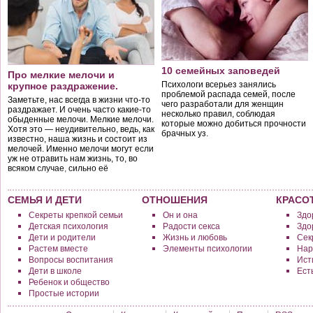
10 семейных заповедей
Про мелкие мелочи и
Психологи всерьез занялись
крупное раздражение.
проблемой распада семей, после
Заметьте, нас всегда в жизни что-то
чего разработали для женщин
раздражает. И очень часто какие-то
несколько правил, соблюдая
обыденные мелочи. Мелкие мелочи.
которые можно добиться прочности
Хотя это — неудивительно, ведь, как
брачных уз.
известно, наша жизнь и состоит из
мелочей. Именно мелочи могут если
уж не отравить нам жизнь, то, во
всяком случае, сильно её
подпортить.
СЕМЬЯ И ДЕТИ
ОТНОШЕНИЯ
КРАСО
Секреты крепкой семьи
Он и она
Здо
Детская психология
Радости секса
Здо
Дети и родители
Жизнь и любовь
Сек
Растем вместе
Элементы психологии
Нар
Вопросы воспитания
Исти
Дети в школе
Ест
Ребенок и общество
Простые истории