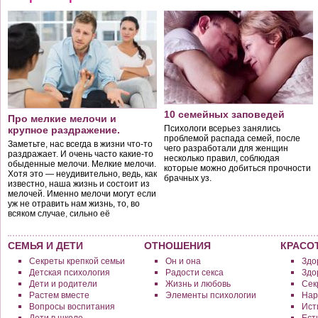
10 семейных заповедей
Про мелкие мелочи и
Психологи всерьез занялись
крупное раздражение.
проблемой распада семей, после
Заметьте, нас всегда в жизни что-то
чего разработали для женщин
раздражает. И очень часто какие-то
несколько правил, соблюдая
обыденные мелочи. Мелкие мелочи.
которые можно добиться прочности
Хотя это — неудивительно, ведь, как
брачных уз.
известно, наша жизнь и состоит из
мелочей. Именно мелочи могут если
уж не отравить нам жизнь, то, во
всяком случае, сильно её
подпортить.
СЕМЬЯ И ДЕТИ
ОТНОШЕНИЯ
КРАСО
Секреты крепкой семьи
Он и она
Здо
Детская психология
Радости секса
Здо
Дети и родители
Жизнь и любовь
Сек
Растем вместе
Элементы психологии
Нар
Вопросы воспитания
Исти