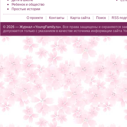
Дети в школе
Ест
Ребенок и общество
Простые истории
О проекте
Контакты
Карта сайта
Поиск
RSS подп
© 2026 — Журнал «YoungFamily.ru».
Все права защищены и охраняются зак
допускается только с указанием в качестве источника информации сайта Yo