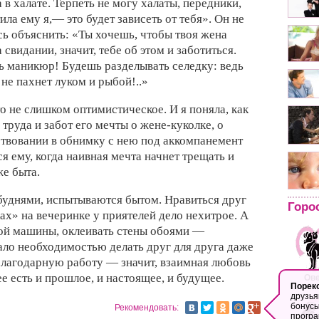
 в халате. Терпеть не могу халаты, передники,
ла ему я,— это будет зависеть от тебя». Он не
ь объяснить: «Ты хочешь, чтобы твоя жена
 свидании, значит, тебе об этом и заботиться.
ь маникюр! Будешь разделывать селедку: ведь
 не пахнет луком и рыбой!..»
то не слишком оптимистическое. И я поняла, как
 труда и забот его мечты о жене-куколке, о
твовании в обнимку с нею под аккомпанемент
ся ему, когда наивная мечта начнет трещать и
е быта.
буднями, испытываются бытом. Нравиться друг
Горо
х» на вечеринке у приятелей дело нехитрое. А
ной машины, оклеивать стены обоями —
стало необходимостью делать друг для друга даже
лагодарную работу — значит, взаимная любовь
нее есть и прошлое, и настоящее, и будущее.
Ов
Порек
21.03 -
друзья
бонусы
Рекомендовать:
програ