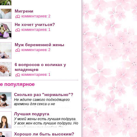
Мигрени
комментариев: 2
Не хочет учиться?
комментариев: 1
Муж беременной жены
комментариев: 2
6 вопросов о коликах у
младенцев
комментариев: 1
е популярное
Сколько раз "нормально"?
Не ждите самого подходящего
времени для секса и не
откладывайте его «на потом»,
если желанный момент так и не
Лучшая подруга
наступает. Вы должны понять,
У моей жены есть лучшая подруга.
что, поступая таким образом, вы
У всех жен есть лучшие подруги. Но
разрушаете основу своего брака.
у моей жены она особая. По
крайней мере, так думаю я.
Хорошо ли быть высоким?