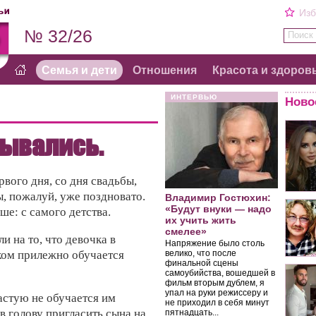
Изб
№ 32/26
Поиск 
Семья и дети
Отношения
Красота и здоров
ИНТЕРВЬЮ
Ново
бывались.
рвого дня, со дня свадьбы,
ы, пожалуй, уже поздновато.
Владимир Гостюхин:
«Будут внуки — надо
е: с самого детства.
их учить жить
смелее»
и на то, что девочка в
Напряжение было столь
ком прилежно обучается
велико, что после
финальной сцены
самоубийства, вошедшей в
фильм вторым дублем, я
упал на руки режиссеру и
астую не обучается им
не приходил в себя минут
в голову пригласить сына на
пятнадцать...