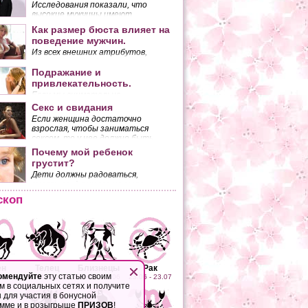
Исследования показали, что
высокие мужчины имеют
неоспоримые преимущества перед
Как размер бюста влияет на
низкорослыми.
поведение мужчин.
Из всех внешних атрибутов,
которыми обладает женщина,
наибольшее количество мужских
Подражание и
взглядов притягивает ее грудь.
привлекательность.
Если мы внимательно
присмотримся к двум
Секс и свидания
разговаривающим людям, то
Если женщина достаточно
заметим, что они копируют
взрослая, чтобы заниматься
жесты друг друга. Это
сексом, то у нее должно быть
копирование происходит
собственное мнение по поводу
Почему мой ребенок
бессознательно.
того, чего она ожидает от
грустит?
половой близости с мужчиной.
Дети должны радоваться,
смеяться. А ему все не мило.
Может быть, он болен?
скоп
ен
Телец
Близнецы
Рак
омендуйте
эту статью своим
 20.04
21.04 - 21.05
22.05 - 22.06
23.06 - 23.07
м в социальных сетях и получите
 для участия в бонусной
Печать
Отправить ссылку
мме и в розыгрыше
ПРИЗОВ
!