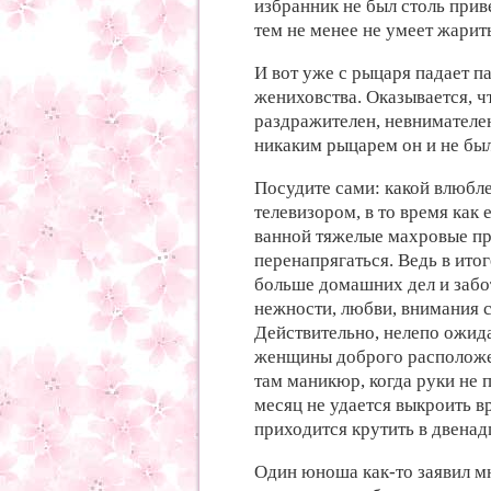
избранник не был столь при
тем не менее не умеет жарить
И вот уже с рыцаря падает п
жениховства. Оказывается, ч
раздражителен, невнимателен
никаким рыцарем он и не был
Посудите сами: какой влюбле
телевизором, в то время как 
ванной тяжелые махровые про
перенапрягаться. Ведь в ит
больше домашних дел и забот
нежности, любви, внимания с
Действительно, нелепо ожида
женщины доброго расположен
там маникюр, когда руки не 
месяц не удается выкроить в
приходится крутить в двенад
Один юноша как-то заявил мн