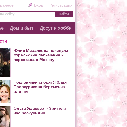
ранное
Вход
|
Регистрация
по сайту...
ье
Дом и быт
Досуг и хобби
сти
Юлия Михалкова покинула
«Уральские пельмени» и
переехала в Москву
Поклонники спорят: Юлия
Проскурякова беременна
или нет
Ольга Ушакова: «Зрители
нас раскусили»