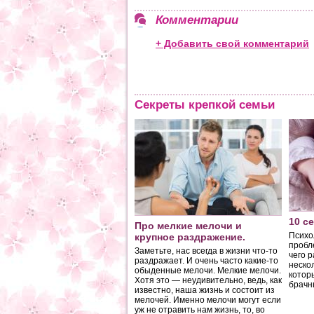
Комментарии
+ Добавить свой комментарий
Секреты крепкой семьи
адьбы
ай одевать кольцо на
мянный палец пришел из
ии — там полагали, что от
мянного пальца идет вена
и.
10 с
Про мелкие мелочи и
Психо
крупное раздражение.
пробл
Заметьте, нас всегда в жизни что-то
чего 
раздражает. И очень часто какие-то
неско
обыденные мелочи. Мелкие мелочи.
котор
Хотя это — неудивительно, ведь, как
брачн
известно, наша жизнь и состоит из
мелочей. Именно мелочи могут если
уж не отравить нам жизнь, то, во