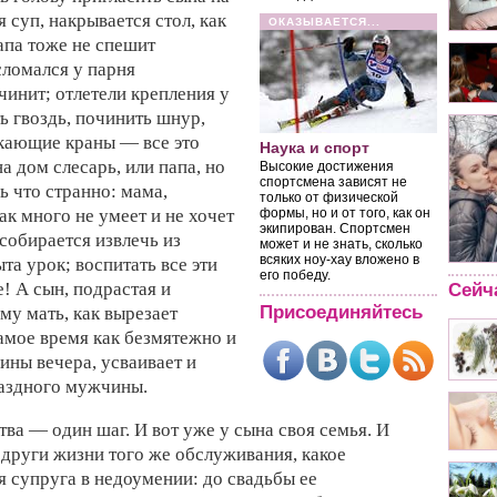
я суп, накрывается стол, как
ОКАЗЫВАЕТСЯ...
Папа тоже не спешит
сломался у парня
инит; отлетели крепления у
ь гвоздь, починить шнур,
кающие краны — все это
Наука и спорт
а дом слесарь, или папа, но
Высокие достижения
спортсмена зависят не
ь что странно: мама,
только от физической
ак много не умеет и не хочет
формы, но и от того, как он
экипирован. Спортсмен
 собирается извлечь из
может и не знать, сколько
всяких ноу-хау вложено в
та урок; воспитать все эти
его победу.
! А сын, подрастая и
Сейч
Присоединяйтесь
му мать, как вырезает
самое время как безмятежно и
ины вечера, усваивает и
раздного мужчины.
ва — один шаг. И вот уже у сына своя семья. И
одруги жизни того же обслуживания, какое
я супруга в недоумении: до свадьбы ее