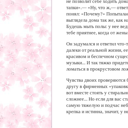
не позволит себе ходить дома
тапки».— «Ну, что ж,— ответи
понял: «Почему?» Попыталас
выглядела дома так же, как на
Будешь мыть полы: у нее вед
тебе приятнее, когда от жены
Он задумался и ответил что-
далеки от реальной жизни, ее
красивом и беспечном сущес
музыки... И так тяжко придет
ломаться в прокрустовом лож
Чувства двоих проверяются 
другу в фирменных «упаковка
вот вместе стоять у стираль
сложнее... Но если для вас 
самую тяжелую и подчас неб
крепка и истинна, значит, у 