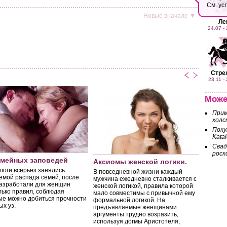
См. ус
Новые
вначале ▼
Ле
24.07 -
Стре
23.11 -
Може
Прим
холс
Поку
Kata
Свад
роск
Берем
емейных заповедей
Аксиомы женской логики.
непон
логи всерьез занялись
В повседневной жизни каждый
Во вре
емой распада семей, после
мужчина ежедневно сталкивается с
важно 
разработали для женщин
женской логикой, правила которой
супруго
лько правил, соблюдая
мало совместимы с привычной ему
ваших 
ые можно добиться прочности
формальной логикой. На
этот п
ых уз.
предъявляемые женщинами
в разли
аргументы трудно возразить,
в том ч
используя догмы Аристотеля,
должен 