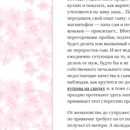
кухню и показать, как варитс
утепляются на зиму окна... 
передавать свой опыт сыну: 
магнитофон — папа сам и поч
коньков — приклепает... Вбит
перегоревшие пробки, подте
будет делать или вызванный н
не переросток-сын. И вот вед
ежедневно сетующая на то, к
делать ее муж, будто бы и не
собственного печального опы
недостающие качества в сыне
наблюдая, как крутится по до
купоны на скидку
и, в тоже 
праздно протекают здесь пап
принимает этот стереотип п
От жениховства до супружест
по привычке требует он от п
получал от матери. А молода