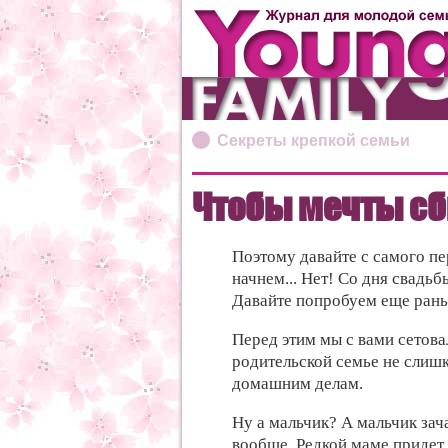
Секреты крепкой семьи
Чтобы мечты с
Поэтому давайте с самого пе
начнем... Нет! Со дня свадьб
Давайте попробуем еще раньш
Перед этим мы с вами сетовал
родительской семье не слиш
домашним делам.
Ну а мальчик? А мальчик зач
вообще. Редкой маме придет 