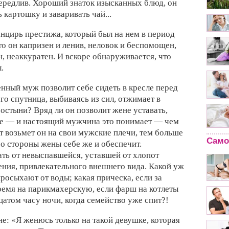
вередлив. Хороший знаток изысканных блюд, он
 картошку и заваривать чай...
анцирь престижа, который был на нем в период
то он капризен и ленив, неловок и беспомощен,
, неаккуратен. И вскоре обнаруживается, что
.
нный муж позволит себе сидеть в кресле перед
его спутница, выбиваясь из сил, отжимает в
стыни? Вряд ли он позволит жене уставать,
оге — и настоящий мужчина это понимает — чем
 возьмет он на свои мужские плечи, тем больше
Само
о стороны жены себе же и обеспечит.
ть от невыспавшейся, уставшей от хлопот
ия, привлекательного внешнего вида. Какой уж
просыхают от воды; какая прическа, если за
ремя на парикмахерскую, если фарш на котлеты
цатом часу ночи, когда семейство уже спит?!
е: «Я женюсь только на такой девушке, которая