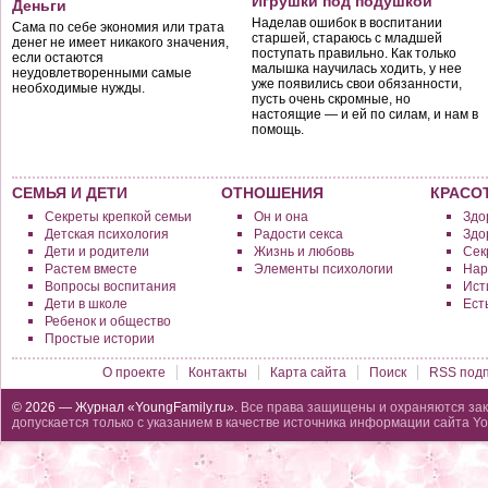
Игрушки под подушкой
Деньги
Наделав ошибок в воспитании
Сама по себе экономия или трата
старшей, стараюсь с младшей
денег не имеет никакого значения,
поступать правильно. Как только
если остаются
малышка научилась ходить, у нее
неудовлетворенными самые
уже появились свои обязанности,
необходимые нужды.
пусть очень скромные, но
настоящие — и ей по силам, и нам в
помощь.
СЕМЬЯ И ДЕТИ
ОТНОШЕНИЯ
КРАСО
Секреты крепкой семьи
Он и она
Здо
Детская психология
Радости секса
Здо
Дети и родители
Жизнь и любовь
Сек
Растем вместе
Элементы психологии
Нар
Вопросы воспитания
Исти
Дети в школе
Ест
Ребенок и общество
Простые истории
О проекте
Контакты
Карта сайта
Поиск
RSS подп
© 2026 — Журнал «YoungFamily.ru».
Все права защищены и охраняются зак
допускается только с указанием в качестве источника информации сайта Yo