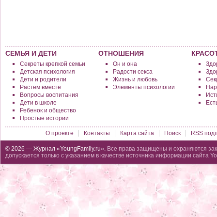
СЕМЬЯ И ДЕТИ
ОТНОШЕНИЯ
КРАСО
Секреты крепкой семьи
Он и она
Здо
Детская психология
Радости секса
Здо
Дети и родители
Жизнь и любовь
Сек
Растем вместе
Элементы психологии
Нар
Вопросы воспитания
Исти
Дети в школе
Ест
Ребенок и общество
Простые истории
О проекте
Контакты
Карта сайта
Поиск
RSS подп
© 2026 — Журнал «YoungFamily.ru».
Все права защищены и охраняются зак
допускается только с указанием в качестве источника информации сайта Yo