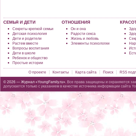
СЕМЬЯ И ДЕТИ
ОТНОШЕНИЯ
КРАСО
Секреты крепкой семьи
Он и она
Здо
Детская психология
Радости секса
Здо
Дети и родители
Жизнь и любовь
Сек
Растем вместе
Элементы психологии
Нар
Вопросы воспитания
Исти
Дети в школе
Ест
Ребенок и общество
Простые истории
О проекте
Контакты
Карта сайта
Поиск
RSS подп
© 2026 — Журнал «YoungFamily.ru».
Все права защищены и охраняются зак
допускается только с указанием в качестве источника информации сайта Yo