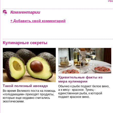
Рек
Комментарии
+ Добавить свой комментарий
Кулинарные секреты
Удивительные факты из
мира кулинарии
Такой полезный авокадо
Обычно к рыбе подают белое вино,
а к мясу - красное. Тунец -
Во время Великого поста на помощь
единственная рыба, к которой
«голодающим» приходят продукты,
подают красное вино.
которые еще недавно считались
экзотическими.