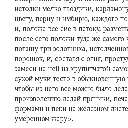
истолки мелко гвоздики, кардамон
цвету, перцу и имбирю, каждого по
и, положа все сие в патоку, разме
после сего положи туда же самого 
поташу три золотника, истолченно
порошок, и, составя с огня, прост
замеси на ней из крупитчатой само
сухой муки тесто в обыкновенную г
чтобы из него все можно было дела
произволению делай пряники, печа
формами и пеки на железном листе
умеренном жару».