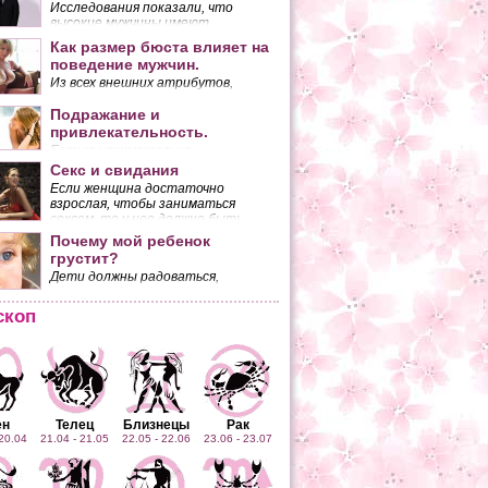
Исследования показали, что
высокие мужчины имеют
неоспоримые преимущества перед
Как размер бюста влияет на
низкорослыми.
поведение мужчин.
Из всех внешних атрибутов,
которыми обладает женщина,
наибольшее количество мужских
Подражание и
взглядов притягивает ее грудь.
привлекательность.
Если мы внимательно
присмотримся к двум
Секс и свидания
разговаривающим людям, то
Если женщина достаточно
заметим, что они копируют
взрослая, чтобы заниматься
жесты друг друга. Это
сексом, то у нее должно быть
копирование происходит
собственное мнение по поводу
Почему мой ребенок
бессознательно.
того, чего она ожидает от
грустит?
половой близости с мужчиной.
Дети должны радоваться,
смеяться. А ему все не мило.
Может быть, он болен?
скоп
ен
Телец
Близнецы
Рак
 20.04
21.04 - 21.05
22.05 - 22.06
23.06 - 23.07