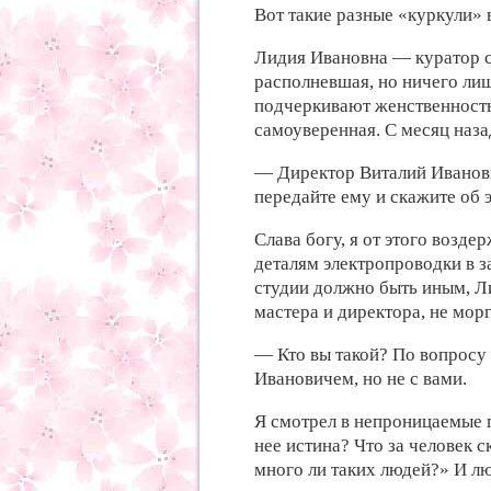
Вот такие разные «куркули» 
Лидия Ивановна — куратор ст
располневшая, но ничего лиш
подчеркивают женственность 
самоуверенная. С месяц назад
— Директор Виталий Иванович
передайте ему и скажите об э
Слава богу, я от этого возде
деталям электропроводки в за
студии должно быть иным, Л
мастера и директора, не морг
— Кто вы такой? По вопросу
Ивановичем, но не с вами.
Я смотрел в непроницаемые 
нее истина? Что за человек
много ли таких людей?» И лю