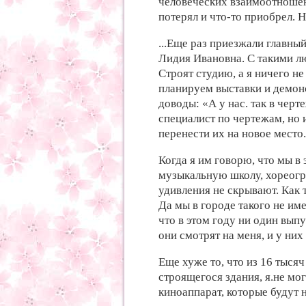
человеческих взаимоотношени
потерял и что-то приобрел. 
...Еще раз приезжали главны
Лидия Ивановна. С такими лю
Строят студию, а я ничего не
планируем выставки и демон
доводы: «А у нас. так в черт
специалист по чертежам, но 
перенести их на новое место.
Когда я им говорю, что мы в
музыкальную школу, хореогр
удивления не скрывают. Как 
Да мы в городе такого не име
что в этом году ни один выпу
они смотрят на меня, и у них
Еще хуже то, что из 16 тыся
строящегося здания, я.не мог
киноаппарат, которые будут 