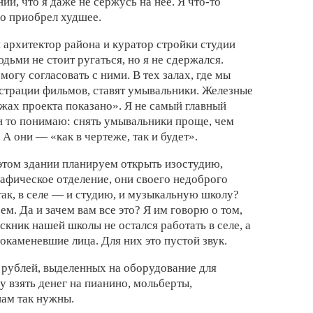
й, что я даже не сержусь на нее. Я что-то
Но приобрел худшее.
й архитектор района и куратор стройки студии
дьми не стоит ругаться, но я не сдержался.
 могу согласовать с ними. В тех залах, где мы
страции фильмов, ставят умывальники. Железные
ежах проекта показано». Я не самый главный
и то понимаю: снять умывальники проще, чем
 А они — «как в чертеже, так и будет».
 этом здании планируем открыть изостудию,
афическое отделение, они своего недоброго
так, в селе — и студию, и музыкальную школу?
ем. Да и зачем вам все это? Я им говорю о том,
скник нашей школы не остался работать в селе, а
 окаменевшие лица. Для них это пустой звук.
ч рублей, выделенных на оборудование для
у взять денег на пианино, мольберты,
нам так нужны.