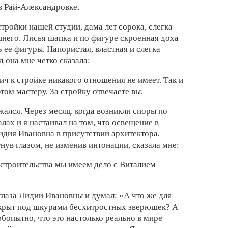
в Рай-Александровке.
ройки нашей студии, дама лет сорока, слегка
него. Лисья шапка и по фигуре скроенная доха
ее фигуры. Напористая, властная и слегка
 она мне четко сказала:
 к стройке никакого отношения не имеет. Так и
том мастеру. За стройку отвечаете вы.
ржался. Через месяц, когда возникли споры по
лах и я настаивал на том, что освещение в
идия Ивановна в присутствии архитектора,
нув глазом, не изменив интонации, сказала мне:
 строительства мы имеем дело с Виталием
глаза Лидии Ивановны и думал: «А что же для
 скрыт под шкурами бесхитростных зверюшек? А
бопытно, что это настолько реально в мире