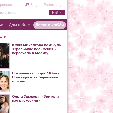
ранное
Вход
|
Регистрация
по сайту...
ье
Дом и быт
Досуг и хобби
сти
Юлия Михалкова покинула
«Уральские пельмени» и
переехала в Москву
Поклонники спорят: Юлия
Проскурякова беременна
или нет
Ольга Ушакова: «Зрители
нас раскусили»