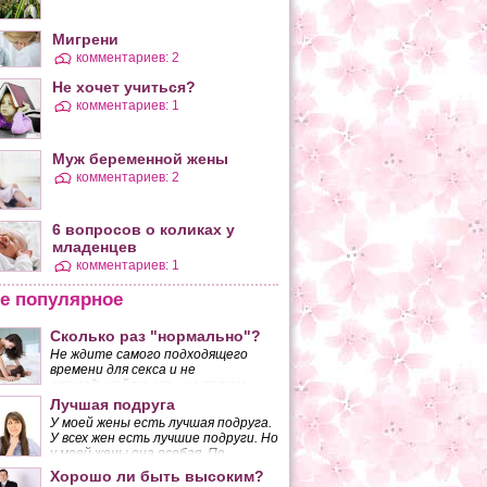
Мигрени
комментариев: 2
Не хочет учиться?
комментариев: 1
Муж беременной жены
комментариев: 2
6 вопросов о коликах у
младенцев
комментариев: 1
е популярное
Сколько раз "нормально"?
Не ждите самого подходящего
времени для секса и не
откладывайте его «на потом»,
если желанный момент так и не
Лучшая подруга
наступает. Вы должны понять,
У моей жены есть лучшая подруга.
что, поступая таким образом, вы
У всех жен есть лучшие подруги. Но
разрушаете основу своего брака.
у моей жены она особая. По
крайней мере, так думаю я.
Хорошо ли быть высоким?