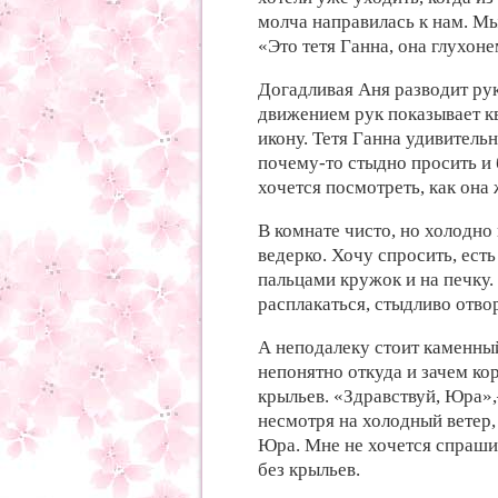
молча направилась к нам. М
«Это тетя Ганна, она глухон
Догадливая Аня разводит рук
движением рук показывает кв
икону. Тетя Ганна удивитель
почему-то стыдно просить и 
хочется посмотреть, как она 
В комнате чисто, но холодно
ведерко. Хочу спросить, есть
пальцами кружок и на печку.
расплакаться, стыдливо отвор
А неподалеку стоит каменны
непонятно откуда и зачем ко
крыльев. «Здравствуй, Юра»
несмотря на холодный ветер,
Юра. Мне не хочется спрашив
без крыльев.