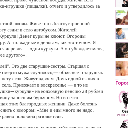
ки-игрушки (пищалки), отчего и утвердилось за
естной школы. Живет он в благоустроенной
оту ездит в село автобусом. Жителей
«Куркули! Денег куры не клюют. Огороды
у. А что жадные к деньгам, так это точно». Я
вся деревня — одни куркули. А он убеждает меня,
тее другого».
улей". Это две старушки-сестры. Старшая с
 смерти мужа случилось,— объясняет старушка.
 нету его». Живут вдвоем. Дочь одной из них в
Горо
з села. Приезжает в воскресенье — и то не
арушки-«куркули» на колхозную пенсию 28 рублей
овину заросшим бурьяном. Но вот что
ицах этих благородных женщин. Даже болезнь
снить с юмором: «Мне и еды много не надо,
Ов
21.03 -
е равно половина разольется».
 вспоминают, что в их доме найдется для нашего