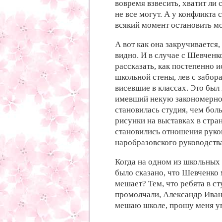
вовремя взвесить, хватит ли с
не все могут. А у конфликта 
всякий момент остановить м
А вот как она закручивается,
видно. И в случае с Шевченк
рассказать, как постепенно 
школьной стены, лев с забора
висевшие в классах. Это был
имевший некую закономернос
становилась студия, чем бол
рисунки на выставках в стран
становились отношения руко
наробразовского руководства
Когда на одном из школьных 
было сказано, что Шевченко
мешает? Тем, что ребята в ст
промолчали, Александр Ивано
мешаю школе, прошу меня ув