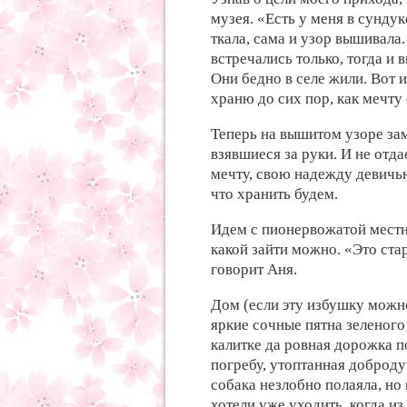
музея. «Есть у меня в сундук
ткала, сама и узор вышивала
встречались только, тогда и 
Они бедно в селе жили. Вот 
храню до сих пор, как мечту
Теперь на вышитом узоре зам
взявшиеся за руки. И не отд
мечту, свою надежду девичь
что хранить будем.
Идем с пионервожатой местн
какой зайти можно. «Это ста
говорит Аня.
Дом (если эту избушку можн
яркие сочные пятна зеленого
калитке да ровная дорожка п
погребу, утоптанная доброд
собака незлобно полаяла, но
хотели уже уходить, когда и