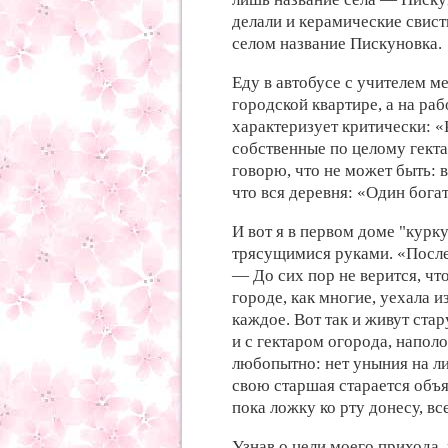
делали и керамические свист
селом название Пискуновка.
Еду в автобусе с учителем м
городской квартире, а на раб
характеризует критически: 
собственные по целому гектар
говорю, что не может быть: 
что вся деревня: «Один бога
И вот я в первом доме "курк
трясущимися руками. «После
— До сих пор не верится, что
городе, как многие, уехала и
каждое. Вот так и живут ст
и с гектаром огорода, напол
любопытно: нет уныния на л
свою старшая старается объя
пока ложку ко рту донесу, вс
Узнав о цели моего прихода,