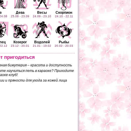
в
Дева
Весы
Скорпион
 24.08
25.08 - 23.09
24.09 - 23.10
24.10 - 22.11
лец
Козерог
Водолей
Рыбы
 22.12
23.12 - 20.01
21.01 - 19.02
20.02 - 20.03
т пригодиться
ная бижутерия – красота и доступность
те научиться петь в караоке? Приходите
раоке-клуб!
ии и пряности для ухода за кожей лица