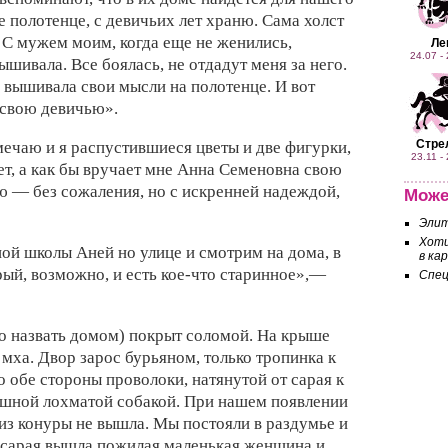
е полотенце, с девичьих лет храню. Сама холст
. С мужем моим, когда еще не женились,
Ле
24.07 -
вышивала. Все боялась, не отдадут меня за него.
и вышивала свои мысли на полотенце. И вот
 свою девичью».
Стре
ечаю и я распустившиеся цветы и две фигурки,
23.11 -
ает, а как бы вручает мне Анна Семеновна свою
ю — без сожаления, но с искренней надеждой,
Може
Элит
Хоти
ой школы Аней но улице и смотрим на дома, в
в ка
рый, возможно, и есть кое-что старинное»,—
Спец
о назвать домом) покрыт соломой. На крыше
 мха. Двор зарос бурьяном, только тропинка к
о обе стороны проволоки, натянутой от сарая к
ушной лохматой собакой. При нашем появлении
 из конуры не вышла. Мы постояли в раздумье и
з сарая вышла пожилая маленькая женщина и