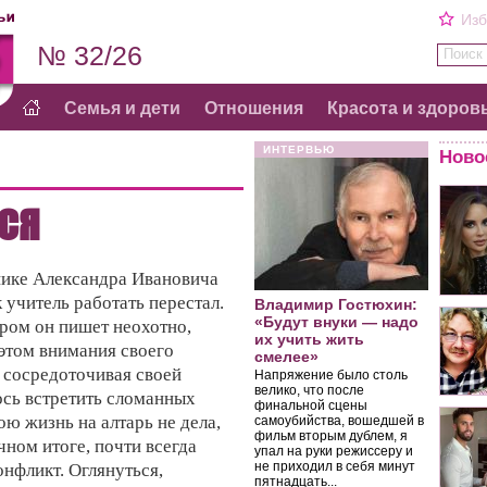
Изб
№ 32/26
Поиск 
Семья и дети
Отношения
Красота и здоров
ИНТЕРВЬЮ
Ново
СЯ
нике Александра Ивановича
к учитель работать перестал.
Владимир Гостюхин:
«Будут внуки — надо
ором он пишет неохотно,
их учить жить
этом внимания своего
смелее»
е сосредоточивая своей
Напряжение было столь
велико, что после
ось встретить сломанных
финальной сцены
ою жизнь на алтарь не дела,
самоубийства, вошедшей в
фильм вторым дублем, я
ечном итоге, почти всегда
упал на руки режиссеру и
не приходил в себя минут
онфликт. Оглянуться,
пятнадцать...