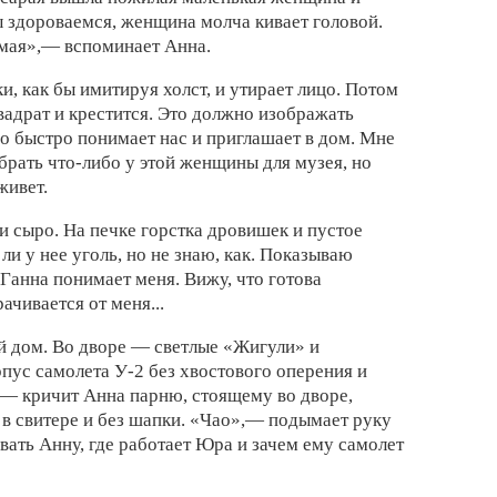
ы здороваемся, женщина молча кивает головой.
емая»,— вспоминает Анна.
и, как бы имитируя холст, и утирает лицо. Потом
адрат и крестится. Это должно изображать
но быстро понимает нас и приглашает в дом. Мне
брать что-либо у этой женщины для музея, но
живет.
 и сыро. На печке горстка дровишек и пустое
 ли у нее уголь, но не знаю, как. Показываю
 Ганна понимает меня. Вижу, что готова
ачивается от меня...
й дом. Во дворе — светлые «Жигули» и
рпус самолета У-2 без хвостового оперения и
,— кричит Анна парню, стоящему во дворе,
 в свитере и без шапки. «Чао»,— подымает руку
ать Анну, где работает Юра и зачем ему самолет