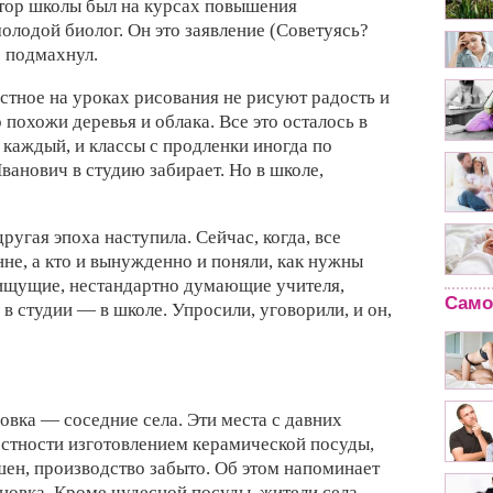
ктор школы был на курсах повышения
олодой биолог. Он это заявление (Советуясь?
е подмахнул.
естное на уроках рисования не рисуют радость и
о похожи деревья и облака. Все это осталось в
 каждый, и классы с продленки иногда по
анович в студию забирает. Но в школе,
ругая эпоха наступила. Сейчас, когда, все
нне, а кто и вынужденно и поняли, как нужны
 ищущие, нестандартно думающие учителя,
Само
 в студии — в школе. Упросили, уговорили, и он,
вка — соседние села. Эти места с давних
естности изготовлением керамической посуды,
ен, производство забыто. Об этом напоминает
новка. Кроме чудесной посуды, жители села