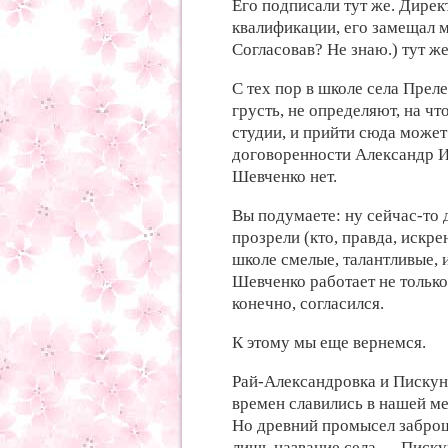
Его подписали тут же. Дире
квалификации, его замещал м
Согласовав? Не знаю.) тут ж
С тех пор в школе села Прел
грусть, не определяют, на чт
студии, и прийти сюда может
договоренности Александр Ив
Шевченко нет.
Вы подумаете: ну сейчас-то д
прозрели (кто, правда, искре
школе смелые, талантливые,
Шевченко работает не только
конечно, согласился.
К этому мы еще вернемся.
Рай-Александровка и Пискуно
времен славились в нашей м
Но древний промысел заброш
лишь название села — Писку