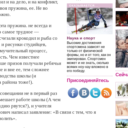
ил и на дело, и на конфликт,
ОКАЗЫВАЕТСЯ...
своя пружина, ее. Не во
ожно.
 эта пружина. не всегда и
о самое трудное —
исчезали крокодил и рыба со
Наука и спорт
Высокие достижения
 и рисунки студийцев,
спортсмена зависят не
 мучительный процесс,
только от физической
формы, но и от того, как он
ть. Чем известнее
экипирован. Спортсмен
ьше призов получали ребячьи
может и не знать, сколько
всяких ноу-хау вложено в
е и вне ее, тем сложнее
его победу.
Сейч
водства школы (и
Присоединяйтесь
 района тоже!).
совещании не в первый раз
 мешает работе школы (А чем
удию рвутся?), и учителя
вич написал заявление: «В связи с тем, что я
олить».